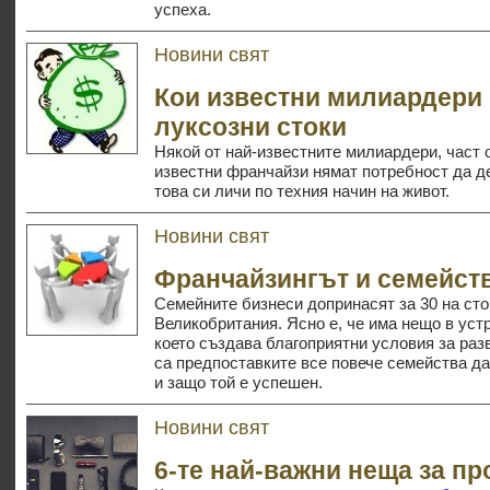
успеха.
Новини свят
Кои известни милиардери 
луксозни стоки
Някой от най-известните милиардери, част 
известни франчайзи нямат потребност да д
това си личи по техния начин на живот.
Новини свят
Франчайзингът и семейст
Семейните бизнеси допринасят за 30 на ст
Великобритания. Ясно е, че има нещо в уст
което създава благоприятни условия за раз
са предпоставките все повече семейства д
и защо той е успешен.
Новини свят
6-те най-важни неща за пр