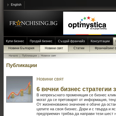
English
Купи бизнес
Продай бизнес
Създай франчайз
Консултации
Новини България
Новини свят
Статии
Франчайзинг 
Начало
Публикации
Новини свят
Публикации
Новини свят
6 вечни бизнес стратегии 
В непрекъснато променящия се бизнес кли
могат да се претоварят от информация, тен
От жизненоважно значение е обаче да оста
целите на своя бизнес. Дори и с твърда и яс
предприемач трябва да направи тези шест н