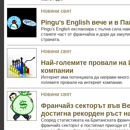
Новини свят
Pingu's English вече и в П
Pingu's English експанзира с пълна сила на
станете част от франчайза и дори да закуп
страната.
Новини свят
Най-големите провали на 
компании
Интернет има потенциала да направи много х
големите провали на интернет компании.
Новини свят
Франчайз секторът във В
достигна рекорден ръст н
Според статистиката на Британската франча
франчайз секторът е постигнал приходи от 