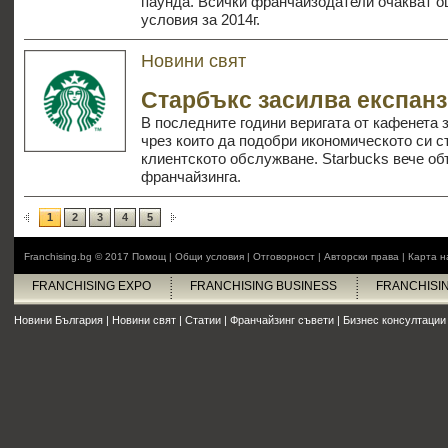
паунда. Всички франчайзодатели очакват о
условия за 2014г.
Новини свят
Старбъкс засилва експанз
В последните години веригата от кафенета 
чрез които да подобри икономическото си с
клиентското обслужване. Starbucks вече об
франчайзинга.
1
2
3
4
5
Franchising.bg © 2017
Помощ
|
Общи условия
|
Отговорност
|
Авторски права
|
Карта н
FRANCHISING EXPO
FRANCHISING BUSINESS
FRANCHISI
Новини България
|
Новини свят
|
Статии
|
Франчайзинг съвети
|
Бизнес консултации