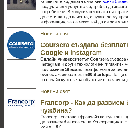
Клиентът е водещата сила във
всеки бизне
продукта или услугата си, трябва да знаете
потребители. В комуникационната си страте
да е стигнал до клиента, е нужно да му пр
информация, за да може той да си осигурит
Новини свят
Coursera създава безплат
Google и Instagram
Онлайн университетът Coursera
създава 
Instagram
и други технологични гигианти
-
м
приложение
Shazam
, платформата за онла
бизнес акселераторът
500 Startups
. Te ще 
на онлайн курсове за обучение в различни 
Новини свят
Francorp - Как да развием 
чужбина?
Francorp - световен франчайз консултант щ
да развием бизнеса си на Конференцията
май в НДК.