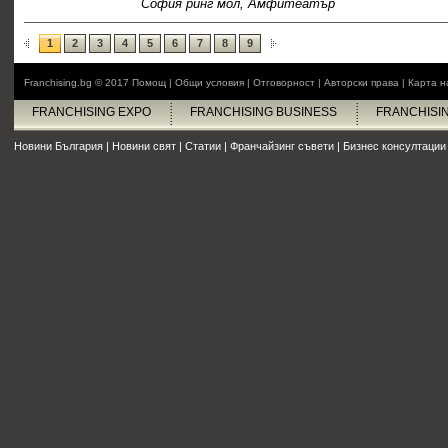
София ринг мол, Амфитеатър
1
2
3
4
5
6
7
8
9
Franchising.bg © 2017
Помощ
|
Общи условия
|
Отговорност
|
Авторски права
|
Карта н
FRANCHISING EXPO
FRANCHISING BUSINESS
FRANCHISI
Новини България
|
Новини свят
|
Статии
|
Франчайзинг съвети
|
Бизнес консултации