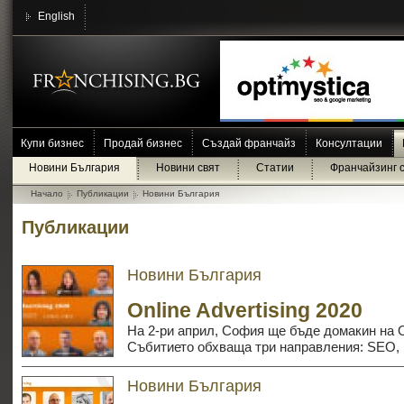
English
Купи бизнес
Продай бизнес
Създай франчайз
Консултации
Новини България
Новини свят
Статии
Франчайзинг 
Начало
Публикации
Новини България
Публикации
Новини България
Online Advertising 2020
На 2-ри април, София ще бъде домакин на On
Събитието обхваща три направления: SEO,
Новини България