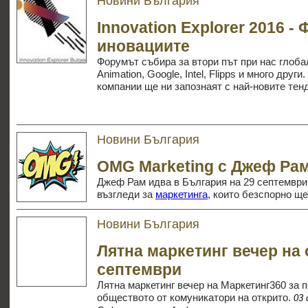
Новини България
Innovation Explorer 2016 -
иновациите
Форумът събира за втори път при нас глобал
Animation, Google, Intel, Flipps и много друг
компании ще ни запознаят с най-новите тен
Новини България
OMG Marketing с Джеф Ра
Джеф Рам идва в България на 29 септември,
възгледи за
маркетинга
, които безспорно ще
Новини България
Лятна маркетинг вечер на о
септември
Лятна маркетинг вечер на Маркетинг360 за 
обществото от комуникатори на открито.
0
3 