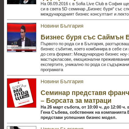
На 08.09.2016 г. в
Sofia Live Club
в София ще
си
в света 5
D
семинар „Бизнес буря“ със сп
международният бизнес консултант и лект
Новини България
Бизнес буря със Саймън 
Първото по рода си в България, разтърсващ
бизнес събитие, което комбинира в себе си
до сега формат: Международно бизнес ноу-
мастъркласове, емоционални преживявания
експертите, уникално по рода си съдържани
програмата
Новини България
Семинар представя фран
– Борсата за матраци
На 26 март събота, от 10:00 ч. до 12:00 ч
Гена Събева, собственик на компанията 
представи успешния бизнес модел.