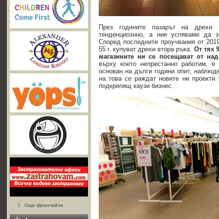
През годините пазарът на дрехи 
тенденциознно, а ние успяваме да з
Според последните проучвания от 2019
55 г. купуват дрехи втора ръка.
От
тях
магазините ни се посещават от на
върху което непрестанно работим, е
основан на дълги години опит, наблюде
на това се раждат новите ни проекти 
подкрепящ каузи бизнес.
Още франчайзи