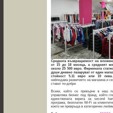
Средната възвращаемост на вложени
от 15
до
18 месеца, а
средният ме
около 25 500 евро. Фирмената статис
души дневно пазаруват от един магаз
стойност 5.11 евро или 10 лев
наблюдава развитието на магазина и се
стават по-добри.
Всеки, който се превърне в наш п
управлява бизнес под бранд, който г
единствената верига за second ha
програма, безплатен Wi-Fi за клиентите
което ни превръща в категоричен любим