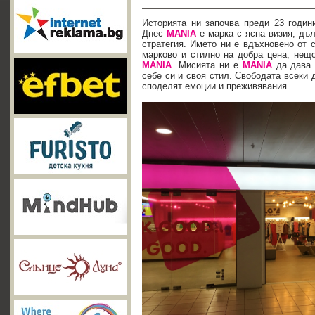
Историята ни започва преди 23 годин
Днес
MANIA
е марка с ясна визия, дъ
стратегия. Името ни е вдъхновено от 
марково и стилно на добра цена, нещо
MANIA
. Мисията ни е
MANIA
да дава 
себе си и своя стил. Свободата всеки 
споделят емоции и преживявания.