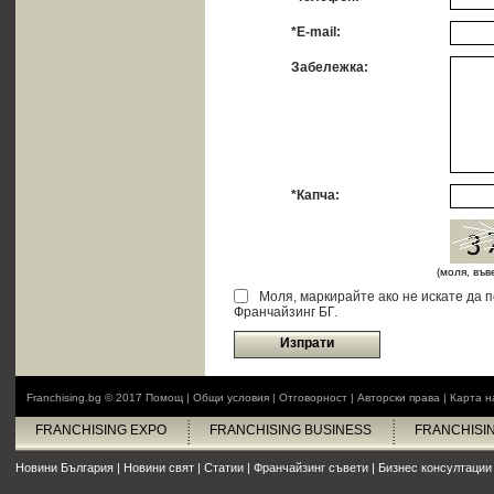
*E-mail:
Забележка:
*Капча:
(моля, въ
Моля, маркирайте ако не искате да 
Франчайзинг БГ.
Изпрати
Franchising.bg © 2017
Помощ
|
Общи условия
|
Отговорност
|
Авторски права
|
Карта н
FRANCHISING EXPO
FRANCHISING BUSINESS
FRANCHISI
Новини България
|
Новини свят
|
Статии
|
Франчайзинг съвети
|
Бизнес консултации