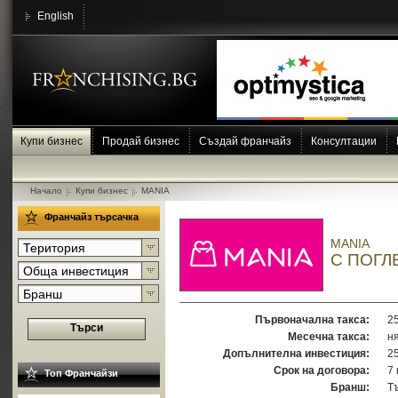
English
Купи бизнес
Продай бизнес
Създай франчайз
Консултации
Начало
Купи бизнес
MANIA
Франчайз търсачка
MANIA
Територия
С ПОГЛ
Обща инвестиция
Бранш
Първоначална такса:
2
Търси
Месечна такса:
н
Допълнителна инвестиция:
25
Срок на договора:
7
Топ Франчайзи
Бранш:
Т