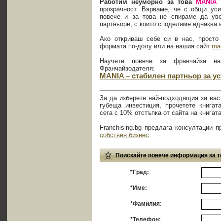
Работим неуморно за това
MANIA
прозрачност. Вярваме, че с общи ус
повече и за това не спираме да ув
партньори, с които споделяме еднаква 
Ако откриваш себе си в нас, просто
формата по-долу или на нашия сайт
ma
Научете повече за франчайза 
Франчайзодателя:
MANIA – стабилен партньор за у
За да изберете най-подходящия за вас
губеща инвестиция, прочетете книга
сега с 10% отстъпка от сайта на книгат
Franchising.bg предлага консултации п
собствен бизнес
.
Поискайте повече информация за т
*Град:
*Име:
*Фамилия:
*Телефон: