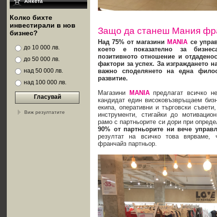
Анкета
Колко бихте
инвестирали в нов
Защо да станеш Мания фр
бизнес?
Над 75% от магазини
MANIA
се упра
до 10 000 лв.
което е показателно за бизнес
позитивното отношение и отдаденос
до 50 000 лв.
фактори за успех. За изграждането 
над 50 000 лв.
важно споделянето на една филос
развитие.
над 100 000 лв.
Магазини
MANIA
предлагат всичко н
Гласувай
кандидат един високовъзвръщаем бизн
екипа, оперативни и търговски съвети,
Виж резултатите
инструменти, стигайки до мотивацио
рамо с партньорите си дори при опреде
90% от партньорите ни вече управл
резултат на всичко това вярваме,
франчайз партньор.