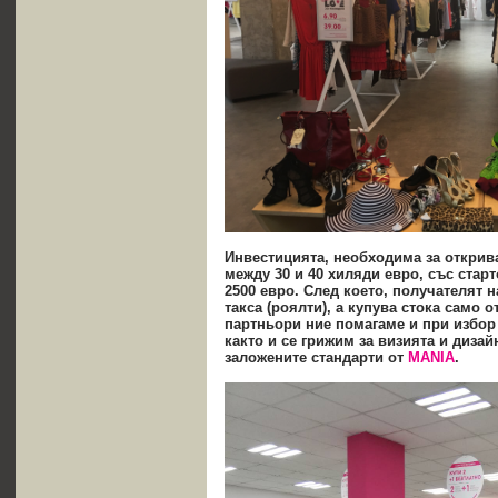
Инвестицията
, необходима
за открив
между
30
и 40 хиляди евро, със
с
тарт
2500 евро.
С
лед което
,
получателят н
такса (
роялти), а купува стока само о
партньори ние помагаме и при избор
както и се грижим за визията и диза
заложените стандарти от
MANIA
.