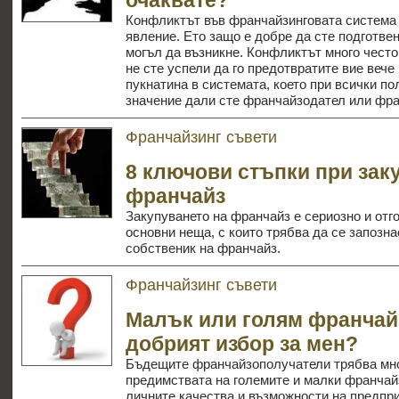
очаквате?
Конфликтът във франчайзинговата система 
явление. Ето защо е добре да сте подготве
могъл да възникне. Конфликтът много често 
не сте успели да го предотвратите вие вече
пукнатина в системата, което при всички по
значение дали сте франчайзодател или фр
Франчайзинг съвети
8 ключови стъпки при зак
франчайз
Закупуването на франчайз е сериозно и отг
основни неща, с които трябва да се запозна
собственик на франчайз.
Франчайзинг съвети
Малък или голям франчайз
добрият избор за мен?
Бъдещите франчайзополучатели трябва мно
предимствата на големите и малки франчай
личните качества и възможности на предпр