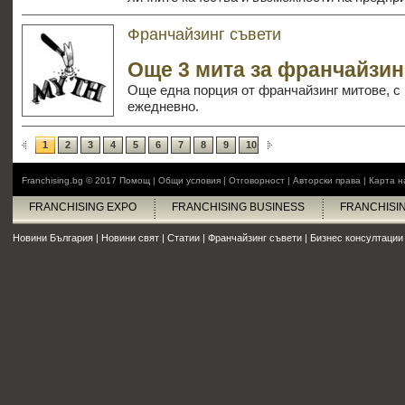
Франчайзинг съвети
Още 3 мита за франчайзин
Още една порция от франчайзинг митове, с
ежедневно.
1
2
3
4
5
6
7
8
9
10
Franchising.bg © 2017
Помощ
|
Общи условия
|
Отговорност
|
Авторски права
|
Карта н
FRANCHISING EXPO
FRANCHISING BUSINESS
FRANCHISI
Новини България
|
Новини свят
|
Статии
|
Франчайзинг съвети
|
Бизнес консултации