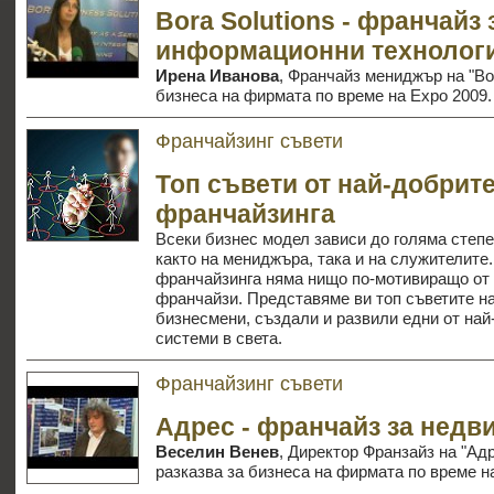
Bora Solutions - франчайз 
информационни технолог
Ирена Иванова
, Франчайз мениджър на "Bor
бизнеса на фирмата по време на Expo 2009.
Франчайзинг съвети
Топ съвети от най-добрит
франчайзинга
Всеки бизнес модел зависи до голяма степе
както на мениджъра, така и на служителите
франчайзинга няма нищо по-мотивиращо от 
франчайзи. Представяме ви топ съветите н
бизнесмени, създали и развили едни от на
системи в света.
Франчайзинг съвети
Адрес - франчайз за недв
Веселин Венев
, Директор Франзайз на "А
разказва за бизнеса на фирмата по време н