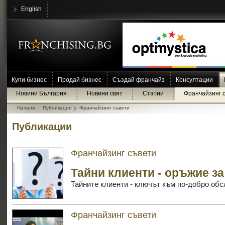
English
Купи бизнес
Продай бизнес
Създай франчайз
Консултации
Новини България
Новини свят
Статии
Франчайзинг 
Начало
Публикации
Франчайзинг съвети
Публикации
Франчайзинг съвети
Тайни клиенти - оръжие з
Тайните клиенти - ключът към по-добро об
Франчайзинг съвети