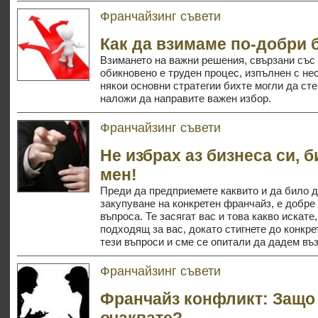
Франчайзинг съвети
Как да взимаме по-добри 
Взимането на важни решения, свързани със
обикновено е труден процес, изпълнен с нес
някои основни стратегии бихте могли да сте 
наложи да направите важен избор.
Франчайзинг съвети
Не избрах аз бизнеса си, 
мен!
Преди да предприемете каквито и да било д
закупуване на конкретен франчайз, е добре
въпроса. Те засягат вас и това какво искате,
подходящ за вас, докато стигнете до конкр
тези въпроси и сме се опитали да дадем въ
Франчайзинг съвети
Франчайз конфликт: Защо 