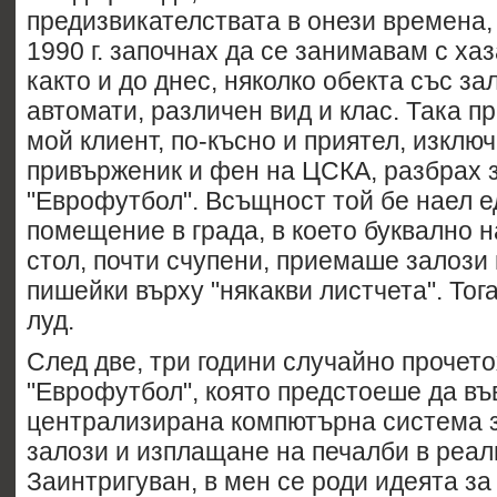
предизвикателствата в онези времена,
1990 г. започнах да се занимавам с хаз
както и до днес, няколко обекта със за
автомати, различен вид и клас. Така пре
мой клиент, по-късно и приятел, изклю
привърженик и фен на ЦСКА, разбрах 
"Еврофутбол". Всъщност той бе наел е
помещение в града, в което буквално н
стол, почти счупени, приемаше залози
пишейки върху "някакви листчета". Тога
луд.
След две, три години случайно прочет
"Еврофутбол", която предстоеше да въ
централизирана компютърна система 
залози и изплащане на печалби в реал
Заинтригуван, в мен се роди идеята за