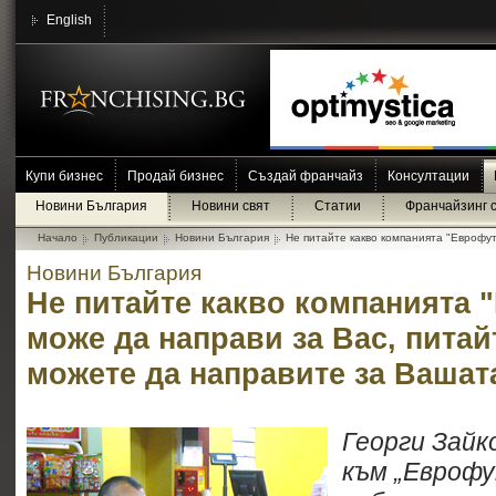
English
Купи бизнес
Продай бизнес
Създай франчайз
Консултации
Новини България
Новини свят
Статии
Франчайзинг 
Начало
Публикации
Новини България
Не питайте какво компанията "Еврофут
Новини България
Не питайте какво компанията
може да направи за Вас, питай
можете да направите за Вашат
Георги Зайк
към „Еврофу