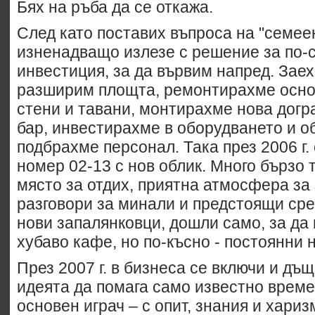
Бях на ръба да се откажа.
След като поставих въпроса на "семее
изненадващо излезе с решение за по-
инвестиция, за да вървим напред. Заех
разширим площта, ремонтирахме осно
стени и тавани, монтирахме нова дог
бар, инвестирахме в оборудването и о
подбрахме персонал. Така през 2006 г. 
номер 02-13 с нов облик. Много бързо 
място за отдих, приятна атмосфера за 
разговори за минали и предстоящи сре
нови запалянковци, дошли само, за да 
хубаво кафе, но по-късно - постоянни 
През 2007 г. в бизнеса се включи и дъ
идеята да помага само известно време.
основен играч – с опит, знания и хариз