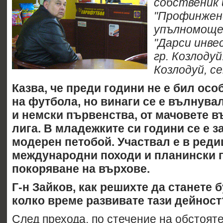
собственик 
"Профинжен
упълномоще
"Дарси инв
гр. Козлодуй
Козлодуй, се
Казва, че преди години не е бил ос
на футбола, но винаги се е вълнува
и немски първенства, от мачовете 
лига. В младежките си години се е 
модерен петобой. Участвал е в реди
международни походи и планински 
покоряване на върхове.
Г-н Зайков, как решихте да станете
колко време развивате тази дейност
След прехода, по стечение на обстоят