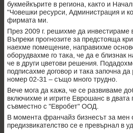
букмейкърите в региона, както и Начал
"Човешки ресурси, Администрация и ко
фирмата ми.
През 2009 г. решихме да инвестираме в
Въпреки прогнозите за предстояща кри
наехме помещение, направихме основ
оборудвахме го така, че да е близнак н
че в други цветови решения. Подадохм
подписахме договор и така започна да 
номер 02-31 – също много трудно.
Вече мога да кажа, че се развиваме д
включихме и игрите Еврошанс в двата 
съвместно с "Евробет" ООД.
В момента франчайз бизнесът за мен 
предизвикателство се е превърнал в у