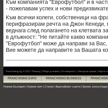
Към компанията "Еврофутбол" и в част
- пожелавам успех и нови предизвикат
Към всички колеги, собственици на фр
перифразирам речта на Джон Кенеди,
веднага след полагането на клетвата з
в длъжност: "Не питайте какво компан
"Еврофутбол" може да направи за Вас,
Вие можете да направите за Вашата ко
Franchising.bg © 2017
Помощ
|
Общи условия
|
Отговорност
|
Авторски права
|
Карта н
FRANCHISING EXPO
FRANCHISING BUSINESS
FRANCHISI
Новини България
|
Новини свят
|
Статии
|
Франчайзинг съвети
|
Бизнес консултации