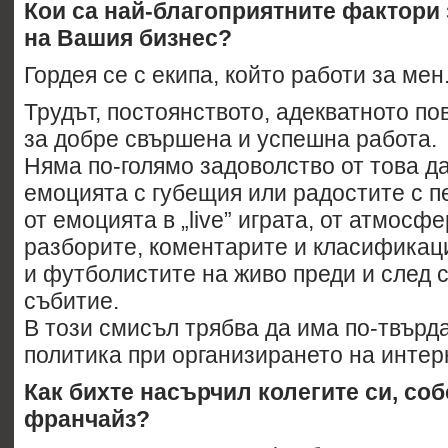
Кои са най-благоприятните фактори 
на Вашия бизнес?
Гордея се с екипа, който работи за мен
Трудът, постоянството, адекватното по
за добре свършена и успешна работа.
Няма по-голямо задоволство от това д
емоцията с губещия или радостите с п
от емоцията в „live” играта, от атмосф
разборите, коментарите и класификац
и футболистите на живо преди и след 
събитие.
В този смисъл трябва да има по-твърд
политика при организирането на интер
Как бихте насърчил колегите си, со
франчайз?