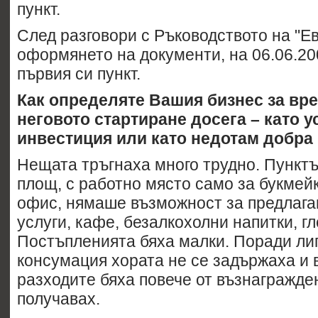
пункт.
След разговори с Ръководството на "Е
оформянето на документи, на 06.06.200
първия си пункт.
Как определяте Вашия бизнес за вре
неговото стартиране досега – като 
инвестиция или като недотам добра
Нещата тръгнаха много трудно. Пункт
площ, с работно място само за букме
офис, нямаше възможност за предлага
услуги, кафе, безалкохолни напитки, гл
Постъпленията бяха малки. Поради ли
консумация хората не се задържаха и 
разходите бяха повече от възнагражде
получавах.