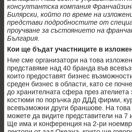
консултантска компания Франчайзин
Билярски, който по време на изложе
представи подробностите от специ
проучване за състоянието на франчай
България.
Кои ще бъдат участниците в изложе
Ние сме организатори на това изложен
представяме над 40 бранда във всевъ
които предоставят бизнес възможности
среден бизнес в области, като се почн
до хранителната сфера през ателиета 
костюми по поръчка до ДДД фирми, ку
всевъзможни други браншове. На това
можете да видите представители на 7 
Ще има и конференция на 2-ри ноемв
лектори от зад Океана, които ще говор