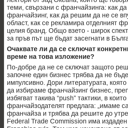
теми, свързани с франчайзинга: как д
франчайзинг, как да решим да не се вп
област, как се рекламира отделният ф
целия бранд. Общо взето - широк спект
за пръв път ще бъдат засегнати в Бълг
Очаквате ли да се сключат конкретн
време на това изложение?
По-добре да не се сключат защото реш
започне един бизнес трябва да не бъд
импулсивно. Дори литературата, която
да избираме франчайзинг бизнес, пре
избягват такива “push” тактики, в които
франчайзодателят предлага: „имаме с
франчайза и трябва да решите до утре
Federal Trade Commission има издаде