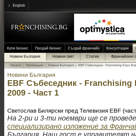
English
Купи бизнес
Продай бизнес
Създай франчайз
Консултации
Новини България
Новини свят
Статии
Франчайзинг 
Начало
Публикации
Новини България
EBF Събеседник - Franchising Expo Bulg
Новини България
EBF Събеседник - Franchising 
2009 - Част 1
Светослав Билярски пред Телевизия EBF (част
На 2-ри и 3-ти ноември ще се провед
специализирано изложение за Франча
България. Наш гост е управителят н