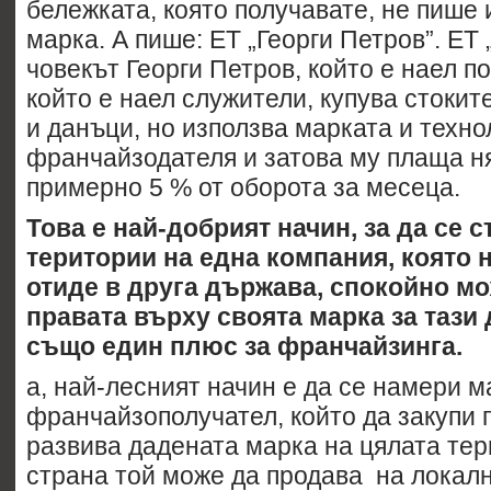
бележката, която получавате, не пише
марка. А пише: ЕТ „Георги Петров”. EТ 
човекът Георги Петров, който е наел 
който е наел служители, купува стокит
и данъци, но използва марката и техно
франчайзодателя и затова му плаща ня
примерно 5 % от оборота за месеца.
Това е най-добрият начин
,
за да се с
територии на една компания, която 
отиде в друга държава, спокойно м
правата върху своята марка за тази 
също един плюс за франчайзинга.
а, най-лесният начин е да се намери 
франчайзополучател, който да закупи 
развива дадената марка на цялата тер
страна той може да продава на локал