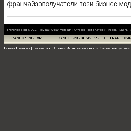
франчайзополучатели този бизнес мод
Franchising.bg © 2017
Помощ
|
Общи условия
|
Отговорност
|
Авторски права
|
Карта н
FRANCHISING EXPO
FRANCHISING BUSINESS
FRANCHISI
Новини България
|
Новини свят
|
Статии
|
Франчайзинг съвети
|
Бизнес консултации