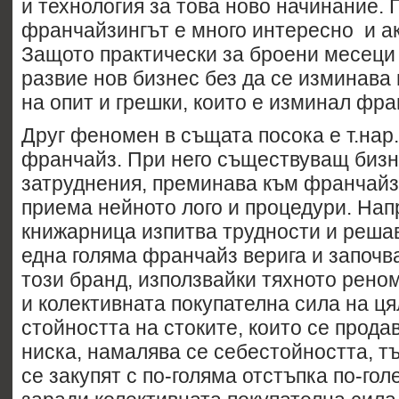
и технология за това ново начинание. 
франчайзингът е много интересно и а
Защото практически за броени месеци
развие нов бизнес без да се изминава 
на опит и грешки, които е изминал фр
Друг феномен в същата посока е т.нар
франчайз. При него съществуващ бизне
затруднения, преминава към франчайз 
приема нейното лого и процедури. На
книжарница изпитва трудности и решав
една голяма франчайз верига и започв
този бранд, използвайки тяхното реном
и колективната покупателна сила на цял
стойността на стоките, които се продав
ниска, намалява се себестойността, тъ
се закупят с по-голяма отстъпка по-го