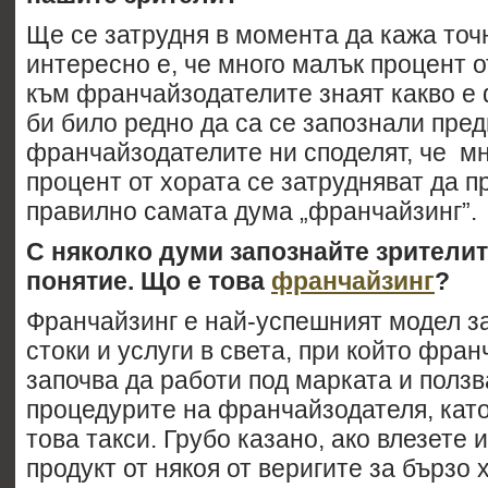
Ще се затрудня в момента да кажа точ
интересно е, че много малък процент 
към франчайзодателите знаят какво е 
би било редно да са се запознали пре
франчайзодателите ни споделят, че мн
процент от хората се затрудняват да п
правилно самата дума „франчайзинг”.
С няколко думи запознайте зрителит
понятие. Що е това
франчайзинг
?
Франчайзинг е най-успешният модел з
стоки и услуги в света, при който фра
започва да работи под марката и полз
процедурите на франчайзодателя, кат
това такси. Грубо казано, ако влезете и
продукт от някоя от веригите за бързо 