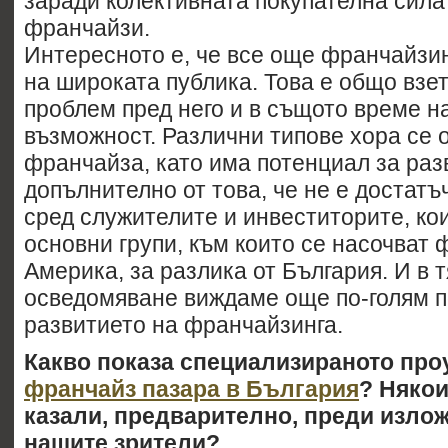
заради колективната покупателна сила
франчайзи.
Интересното е, че все още франчайзин
на широката публика. Това е общо взе
проблем пред него и в същото време н
възможност. Различни типове хора се
франчайза, като има потенциал за раз
допълнително от това, че не е достатъ
сред служителите и инвеститорите, кои
основни групи, към които се насочват
Америка, за разлика от България. И в 
осведомяване виждаме още по-голям п
развитието на франчайзинга.
Какво показа специализираното про
франчайз пазара в България
? Някои
казали, предварително, преди излож
нашите зрители?