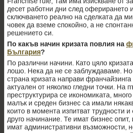
Franchise rule, Там има изискване от 
десет работни дни след оферирането 
сключването реално на сделката да ми
човек да вземе спокойно, а не спонтан
решението си.
По какъв начин кризата повлия на
ф
България
?
По различни начини. Като цяло кризата
лошо. Нека да не се заблуждаваме. Но 
страна кризата направи франчайзинга 
актуален от няколко гледни точки. На п
преструктурира се икономиката, много
малък и среден бизнес са имали някак
които в момента изпитват трудности и 
друго начинание. Те имат бизнес опит,
имат административни възможности, н