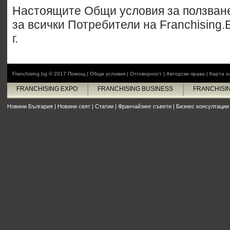
Настоящите Общи условия за ползване
за всички Потребители на Franchising.
г.
Franchising.bg © 2017
Помощ
|
Общи условия
|
Отговорност
|
Авторски права
|
Карта н
FRANCHISING EXPO
FRANCHISING BUSINESS
FRANCHISI
Новини България
|
Новини свят
|
Статии
|
Франчайзинг съвети
|
Бизнес консултации