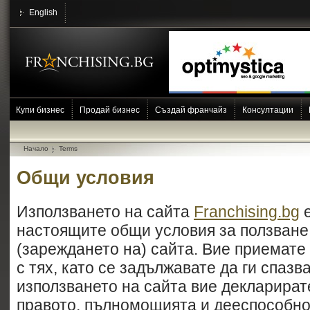
English
Купи бизнес
Продай бизнес
Създай франчайз
Консултации
Начало
Terms
Общи условия
Използването на сайта
Franchising.bg
е
настоящите общи условия за ползване.
(зареждането на) сайта. Вие приемате 
с тях, като се задължавате да ги спазва
използването на сайта вие декларират
правото, пълномощията и дееспособно