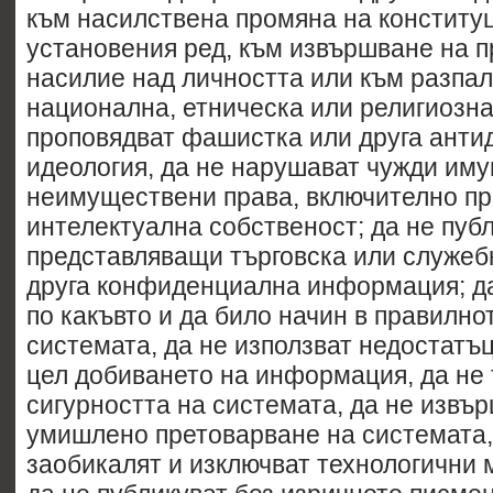
към насилствена промяна на конститу
установения ред, към извършване на п
насилие над личността или към разпал
национална, етническа или религиозна
проповядват фашистка или друга анти
идеология, да не нарушават чужди им
неимуществени права, включително пр
интелектуална собственост; да не пуб
представляващи търговска или служеб
друга конфиденциална информация; да
по какъвто и да било начин в правилно
системата, да не използват недостатъц
цел добиването на информация, да не 
сигурността на системата, да не извъ
умишлено претоварване на системата,
заобикалят и изключват технологични 