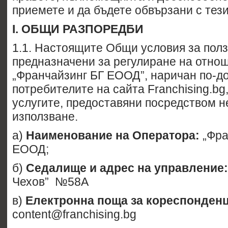
приемете и да бъдете обвързани с тези
I.
ОБЩИ РАЗПОРЕДБИ
1.1. Настоящите Общи условия за полз
предназначени за регулиране на отно
„Франчайзинг БГ ЕООД”, наричан по-до
потребителите на сайта Franchising.bg,
услугите, предоставяни посредством н
използване.
а)
Наименование на Оператора:
„Фра
ЕООД;
б)
Седалище и адрес на управление:
Чехов” №58А
в)
Електронна поща
за кореспонденц
content@franchising.bg