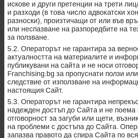
искове и други претенции на трети лиц
и разходи (в това число адвокатски хо
разноски), произтичащи от или във вр
или неспазване на разпоредбите на т
за ползване.
5.2. Операторът не гарантира за верно
актуалността на материалите и инфор
публикувани на сайта и не носи отгово
Franchising.bg за пропуснати ползи ил
следствие от използване на информац
настоящия Сайт.
5.3. Операторът не гарантира непрекъ
надежден достъп до Сайта и не поема
отговорност за загуби или щети, възни
на проблеми с достъпа до Сайта. Опер
запазва правото да спира Сайта по вся