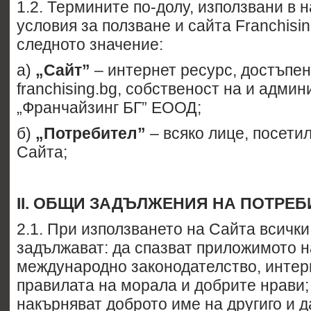
1.2. Термините по-долу, използвани в
условия за ползване и сайта Franchisi
следното значение:
а)
„Сайт”
– интернет ресурс, достъпе
franchising.bg, собственост на и адми
„Франчайзинг БГ” ЕООД;
б)
„Потребител”
– всяко лице, посети
Сайта;
II
. ОБЩИ ЗАДЪЛЖЕНИЯ НА ПОТРЕБ
2.1. При използването на Сайта всичк
задължават: да спазват приложимото 
международно законодателство, интерн
правилата на морала и добрите нрави;
накърняват доброто име на другиго и д