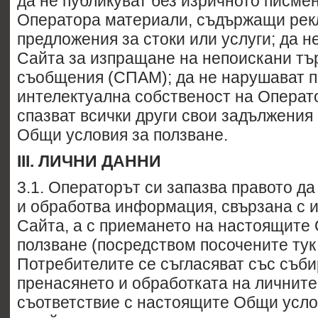
да не публикуват без изричното писме
Оператора материали, съдържащи рек
предложения за стоки или услуги; да н
Сайта за изпращане на непоискани тъ
съобщения (СПАМ); да не нарушават п
интелектуална собственост на Операто
спазват всички други свои задължения
Общи условия за ползване.
III
. ЛИЧНИ ДАННИ
3.1. Операторът си запазва правото да
и обработва информация, свързана с 
Сайта, а с приемането на настоящите
ползване (посредством посочените тук
Потребителите се съгласяват със съби
пренасянето и обработката на личните
съответствие с настоящите Общи усло