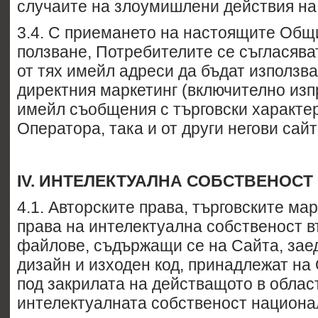
случаите на злоумишлени действия на 
3.4.
С приемането на настоящите Общи
ползване, Потребителите се
съгласява
от тях имейл адреси да бъдат използв
директния маркетинг (включително из
имейл
съобщения с търговски характер)
Оператора, така и от други
негови сайт
IV.
ИНТЕЛЕКТУАЛНА СОБСТВЕНОСТ
4.1. Авторските права, търговските мар
права на интелектуална собственост в
файлове, съдържащи се на Сайта, заед
дизайн и изходен код, принадлежат на
под закрилата на действащото в облас
интелектуалната собственост национа