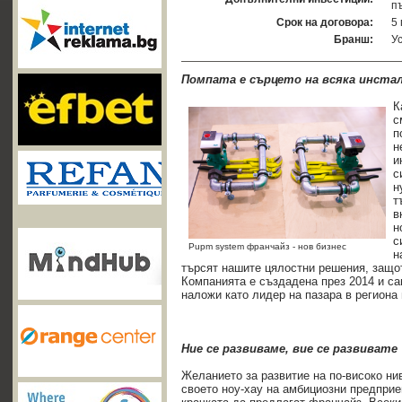
п
Срок на договора:
5
Бранш:
У
Помпата е сърцето на всяка инста
К
с
п
н
и
с
н
т
в
н
с
Pupm system франчайз - нов бизнес
н
търсят нашите цялостни решения, защот
Компанията е създадена през 2014 и са
наложи като лидер на пазара в региона 
Ние се развиваме, вие се развивате
Желанието за развитие на по-високо ни
своето ноу-хау на амбициозни предпри