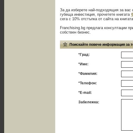
За да изберете най-подходящия за вас 
губеща инвестиция, прочетете книгата
Ф
сега с 10% отстъпка от сайта на книгат
Franchising.bg предлага консултации пр
собствен бизнес.
Поискайте повече информация за т
*Град:
*Име:
*Фамилия:
*Телефон:
*E-mail:
Забележка: