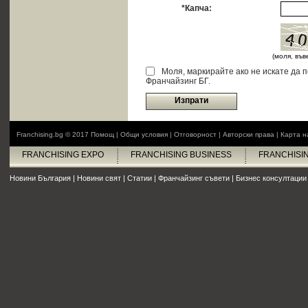
*Капча:
(моля, въ
Моля, маркирайте ако не искате да 
Франчайзинг БГ.
Изпрати
Franchising.bg © 2017
Помощ
|
Общи условия
|
Отговорност
|
Авторски права
|
Карта н
FRANCHISING EXPO
FRANCHISING BUSINESS
FRANCHISI
Новини България
|
Новини свят
|
Статии
|
Франчайзинг съвети
|
Бизнес консултации