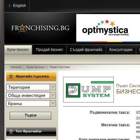
English
Купи бизнес
Продай бизнес
Създай франчайз
Консултации
Начало
Купи бизнес
Пъмп Систем
Франчайз търсачка
Пъмп Сист
Територия
БИЗНЕС
Обща инвестиция
Бранш
Първоначална такса:
6
Търси
5
ма
Месечна такса:
м
Топ Франчайзи
м
Р
Допълнителни инвестиции: