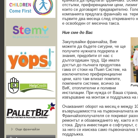
крачката да предлагат франчайз. Всек
отстъпки, преференциални цени, лизинг
които се договарят предварително. Гол
компанията предлага франчайз на тери
първите два месеца след откриването 
е освободен от месечна такса.
Ние сме до Вас
Закупувайки франчайза, Вие
можете да бъдете сигурни, че ще
получите нужната подкрепа и
знания, придобити от нас с
дългогодишен труд. Ще имате
достъп до пълната продуктова
гама от стоки на Пъмп Систем, на
изключително преференциални
цени, като там влизат помпите,
помпените системи, всичко за
Pump
ВиК, отоплителни и поливни
инсталации. При нужда от Ваша страна,
извършване на монтаж и поддръжка на 
Очакваният оборот на месец е между 10 
възвръщаемостта на първоначалната ин
Франчайзополучателя се покриват разх
ремонтът и обзавеждането му, както и 
стока. Друга инвестиция е софтуерът, с
за него се изисква само първоначална 
Още франчайзи
поддръжка.