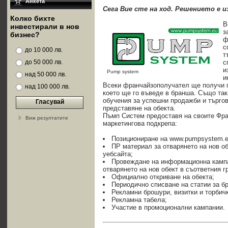
Анкета
Сега Вие сте на ход. Решението е 
Колко бихте
В
инвестирали в нов
з
бизнес?
ф
с
до 10 000 лв.
т
до 50 000 лв.
с
и
Pump system
над 50 000 лв.
и
Всеки франчайзополучател ще получи п
над 100 000 лв.
което ще го въведе в бранша. Също та
обучения за успешни продажби и търгов
Гласувай
представяне на обекта.
Пъмп Систем предоставя на своите Фра
Виж резултатите
маркетингова подкрепа:
Позициониране на www.pumpsystem.eu
ПР материал за отварянето на нов об
уебсайта;
Провеждане на информационна кампа
отварянето на нов обект в съответния г
Официално откриване на обекта;
Периодично списване на статии за б
Рекламни брошури, визитки и торбичк
Рекламна табела;
Участие в промоционални кампании.