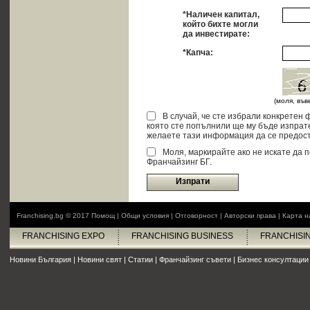
*Наличен капитал,
който бихте могли
да инвестирате:
*Капча:
(моля, въ
В случай, че сте избрали конкретен
която сте попълнили ще му бъде изпрат
желаете тази информация да се предост
Моля, маркирайте ако не искате да 
Франчайзинг БГ.
Изпрати
Franchising.bg © 2017
Помощ
|
Общи условия
|
Отговорност
|
Авторски права
|
Карта н
FRANCHISING EXPO
FRANCHISING BUSINESS
FRANCHISI
Новини България
|
Новини свят
|
Статии
|
Франчайзинг съвети
|
Бизнес консултации