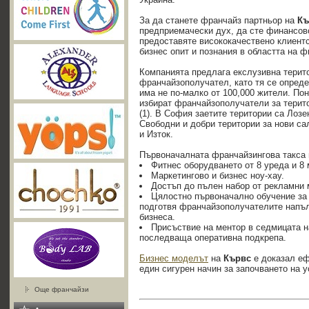
За да станете франчайз партньор на
Къ
предприемачески дух, да сте финансов
предоставяте висококачествено клиент
бизнес опит и познания в областта на ф
Компанията предлага екслузивна терит
франчайзополучател, като тя се опред
има не по-малко от 100,000 жители. По
избират франчайзополучатели за терито
(1). В София заетите територии са Лоз
Свободни и добри територии за нови с
и Изток.
Първоначалната франчайзингова такса
Фитнес оборудването от 8 уреда и 8 
Маркетингово и бизнес ноу-хау.
Достъп до пълен набор от рекламни 
Цялостно първоначално обучение за
подготвя франчайзополучателите напъл
бизнеса.
Присъствие на ментор в седмицата н
последваща оперативна подкрепа.
Бизнес моделът
на
Кървс
е доказал еф
един сигурен начин за започването на 
Още франчайзи