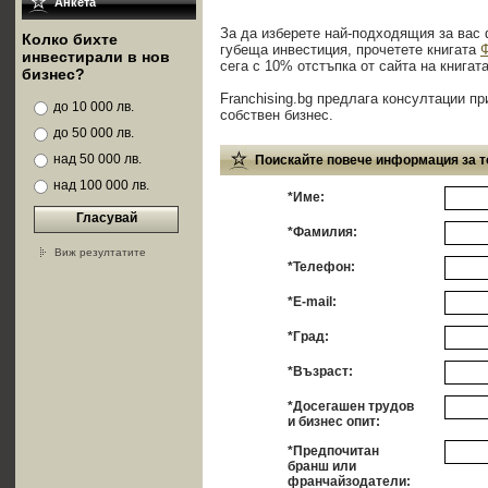
Анкета
За да изберете най-подходящия за вас 
Колко бихте
губеща инвестиция, прочетете книгата
Ф
инвестирали в нов
сега с 10% отстъпка от сайта на книгат
бизнес?
Franchising.bg предлага консултации пр
до 10 000 лв.
собствен бизнес.
до 50 000 лв.
над 50 000 лв.
Поискайте повече информация за т
над 100 000 лв.
*Име:
Гласувай
*Фамилия:
Виж резултатите
*Телефон:
*E-mail:
*Град:
*Възраст:
*Досегашен трудов
и бизнес опит:
*Предпочитан
бранш или
франчайзодатели: