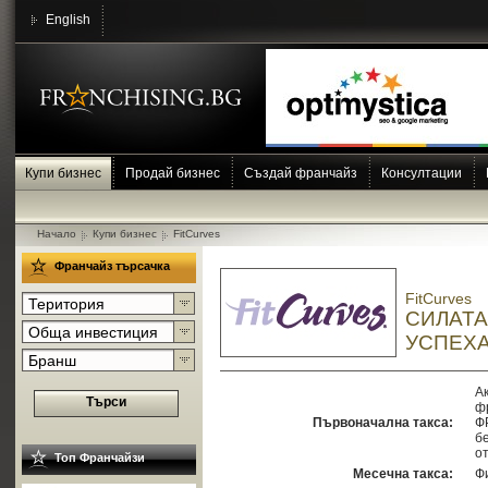
English
Купи бизнес
Продай бизнес
Създай франчайз
Консултации
Начало
Купи бизнес
FitCurves
Франчайз търсачка
FitCurves
Територия
СИЛАТА
Обща инвестиция
УСПЕХ
Бранш
Ак
Търси
ф
Първоначална такса:
Ф
б
от
Топ Франчайзи
Месечна такса:
Ф