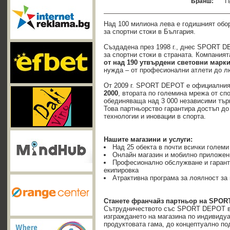
Бранш:
Т
Над 100 милиона лева е годишният обо
за спортни стоки в България.
Създадена през 1998 г., днес SPORT D
за спортни стоки в страната. Компания
от над 190 утвърдени световни марк
нужда – от професионални атлети до л
От 2009 г. SPORT DEPOT е официалния
2000
, втората по големина мрежа от сп
обединяваща над 3 000 независими търг
Това партньорство гарантира достъп до
технологии и иновации в спорта.
Нашите магазини и услуги:
Над 25 обекта в почти всички големи
Онлайн магазин и мобилно приложени
Професионално обслужване и гарант
екипировка
Атрактивна програма за лоялност за
Станете франчайз партньор на SPOR
Сътрудничеството със SPORT DEPOT ви
изграждането на магазина по индивидуа
продуктовата гама, до концептуално по