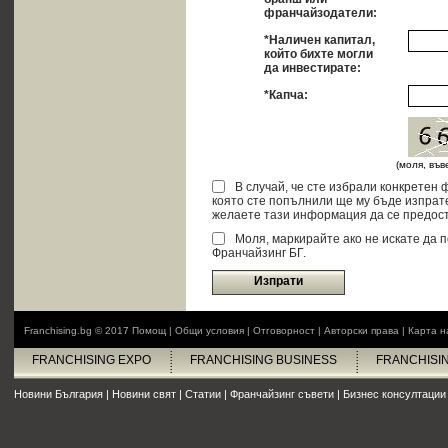
франчайзодатели:
*Наличен капитал,
който бихте могли
да инвестирате:
*Капча:
(моля, въ
В случай, че сте избрали конкретен
която сте попълнили ще му бъде изпрат
желаете тази информация да се предост
Моля, маркирайте ако не искате да 
Франчайзинг БГ.
Изпрати
Franchising.bg © 2017
Помощ
|
Общи условия
|
Отговорност
|
Авторски права
|
Карта н
FRANCHISING EXPO
FRANCHISING BUSINESS
FRANCHISI
Новини България
|
Новини свят
|
Статии
|
Франчайзинг съвети
|
Бизнес консултации