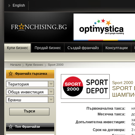
English
Купи бизнес
Продай бизнес
Създай франчайз
Консултации
Начало
Купи бизнес
Sport 2000
Франчайз търсачка
Sport 2000
Територия
SPORT 
Обща инвестиция
ШАМПИ
Бранш
Първоначална такса:
н
Търси
Месечна такса:
д
з
Допълнителна инвестиция:
б
Топ Франчайзи
Срок на договора:
3