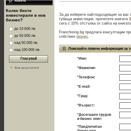
Анкета
Колко бихте
За да изберете най-подходящия за вас 
инвестирали в нов
губеща инвестиция, прочетете книгата
Ф
бизнес?
сега с 10% отстъпка от сайта на книгат
до 10 000 лв.
Franchising.bg предлага консултации пр
до 50 000 лв.
собствен
бизнес
.
над 50 000 лв.
Поискайте повече информация за т
над 100 000 лв.
Гласувай
*Име:
*Фамилия:
Виж резултатите
*Телефон:
*E-mail:
*Град:
*Възраст:
*Досегашен трудов
и бизнес опит:
*Предпочитан
бранш или