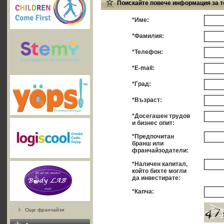
Поискайте повече информация за т
*Име:
*Фамилия:
*Телефон:
*E-mail:
*Град:
*Възраст:
*Досегашен трудов
и бизнес опит:
*Предпочитан
бранш или
франчайзодатели:
*Наличен капитал,
който бихте могли
да инвестирате:
*Капча:
Още франчайзи