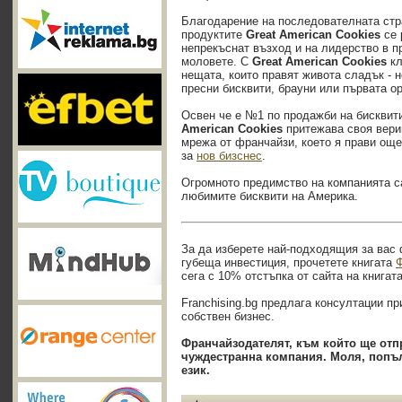
Благодарение на последователната стра
продуктите
Great American Cookies
се 
непрекъснат възход и на лидерство в п
моловете. С
Great American Cookies
кл
нещата, които правят живота сладък - 
пресни бисквити, брауни или първата о
Освен че е №1 по продажби на бисквит
American Cookies
притежава своя вери
мрежа от франчайзи, което я прави ощ
за
нов бизснес
.
Огромното предимство на компанията са
любимите бисквити на Америка.
За да изберете най-подходящия за вас 
губеща инвестиция, прочетете книгата
Ф
сега с 10% отстъпка от сайта на книгат
Franchising.bg предлага консултации пр
собствен бизнес.
Франчайзодателят, към който ще отп
чуждестранна компания. Моля, попъл
език.