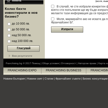
Анкета
(моля, въ
В случай, че сте избрали конкретен
Колко бихте
която сте попълнили ще му бъде изпрат
инвестирали в нов
желаете тази информация да се предост
бизнес?
Моля, маркирайте ако не искате да 
Франчайзинг БГ.
до 10 000 лв.
Изпрати
до 50 000 лв.
над 50 000 лв.
над 100 000 лв.
Гласувай
Виж резултатите
Franchising.bg © 2017
Помощ
|
Общи условия
|
Отговорност
|
Авторски права
|
Карта н
FRANCHISING EXPO
FRANCHISING BUSINESS
FRANCHISI
Новини България
|
Новини свят
|
Статии
|
Франчайзинг съвети
|
Бизнес консултации