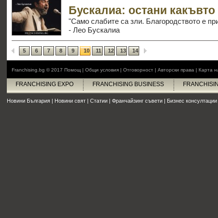
Бускалиа: остани какъвто
"Само слабите са зли. Благородството е пр
- Лео Бускалиа
5
6
7
8
9
10
11
12
13
14
Franchising.bg © 2017
Помощ
|
Общи условия
|
Отговорност
|
Авторски права
|
Карта н
FRANCHISING EXPO
FRANCHISING BUSINESS
FRANCHISI
Новини България
|
Новини свят
|
Статии
|
Франчайзинг съвети
|
Бизнес консултации