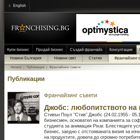
English
Купи бизнес
Продай бизнес
Създай франчайз
Консултации
Новини България
Новини свят
Статии
Франчайзинг 
Начало
Публикации
Франчайзинг съвети
Публикации
Франчайзинг съвети
Джобс: любопитството на
Стивън Поул "Стив" Джобс (24.02.1955 - 05.
бизнесмен, основател на компанията за соф
студията за анимация Pixar. Блестящите ус
бизнес, заедно с отстояваната визия за изч
на продуктите, довела до огромно потребит