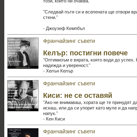
този, който ни очаква."
"Следвай пътя си и вселената ще отвори вр
стени."
- Джоузеф Кемпбъл
Франчайзинг съвети
Келър: постигни повече
"Оптимизъм е вярата, която води до успех.
надежда и увереност."
- Хелън Келър
Франчайзинг съвети
Киси: не се оставяй
"Ако не внимаваш, хората ще те принудят д
искаш, или да си упорит като муле и да на
напук."
- Кен Киси
Франчайзинг съвети