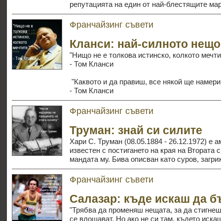
репутацията на един от най-блестящите мар
Франчайзинг съвети
Кланси: най-силното нещо
"Нищо не е толкова истинско, колкото мечти
- Том Кланси
"Каквото и да правиш, все някой ще намери
- Том Кланси
Франчайзинг съвети
Труман: знай си силите
Хари С. Труман (08.05.1884 - 26.12.1972) е 
известен с постигането на края на Втората 
мандата му. Бива описван като суров, загр
Франчайзинг съвети
Салазар: къде искаш да 
"Трябва да променяш нещата, за да стигнеш
се влошават. Но ако не си там, където искаш