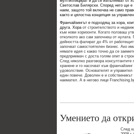
мултиплицират и да се изпълняват от хо
Светослав Билярски. Според него ще е 
наем, защото той включва не само право
както и цялостна концепция за управлен
Франчайзингът е подходящ за хора, коит
друга. Хора
от строителството и недвиж
към нови хоризонти. Когато ползваш ут
отколкото ако сам започнеш от нулата. 
дейността фалират до 4% от работещите
започват самостоятелен бизнес. Ако има
нямате идея с какво точно да се заемете
предприемач с доста голям опит в стро
След няколко разговора консултантите 
хранене и го насочват към франчайзинг 
удоволствие. Основателят и управител н
един повече. Доволен е и собственикът
наемател. А в негово лице Franchising.
Умението да
откр
След к
2008 г