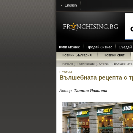
English
Купи бизнес
Продай бизнес
Създай
Новини България
Новини свят
Начало
Публикации
Статии
Вълшебната 
Статии
Вълшебната рецепта с т
Автор:
Татяна Явашева