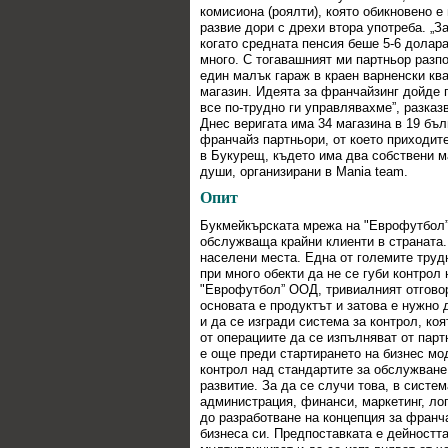
комисиона (роялти), която обикновено е
развие дори с дрехи втора употреба. „
когато средната пенсия беше 5-6 долар
много. С тогавашният ми партньор разп
един малък гараж в краен варненски кв
магазин. Идеята за франчайзинг дойде п
все по-трудно ги управлявахме”, разка
Днес веригата има 34 магазина в 19 бъл
франчайз партньори, от което приходите
в Букурещ, където има два собствени ма
души, организирани в Mania team.
Опит
Букмейкърската мрежа на "Еврофутбол” 
обслужваща крайни клиенти в страната.
населени места. Една от големите трудн
при много обекти да не се губи контрол
"Еврофутбол” ООД, тривиалният отговор
основата е продуктът и затова е нужно
и да се изгради система за контрол, ко
от операциите да се изпълняват от пар
е още преди стартирането на бизнес мо
контрол над стандартите за обслужване
развитие. За да се случи това, в систе
администрация, финанси, маркетинг, ло
до разработване на концепция за франч
бизнеса си. Предпоставката е дейността