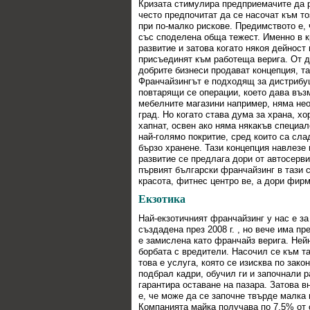
Кризата стимулира предприемачите да ра
често предпочитат да се насочат към т
при по-малко рискове. Предимството е,
със споделена обща тежест. Именно в к
развитие и затова когато някоя дейност
присъединят към работеща верига. От др
добрите бизнеси продават концепция, та
Франчайзингът е подходящ за дистрибуц
повтарящи се операции, което дава въз
мебелните магазини например, няма нео
град. Но когато става дума за храна, хо
хапнат, освен ако няма някакъв специа
най-голямо покритие, сред които са сла
бързо хранене. Тази концепция навлезе
развитие се предлага дори от автосерв
първият български франчайзинг в тази 
красота, фитнес центро ве, а дори фирм
Екзотика
Най-екзотичният франчайзинг у нас е за
създадена през 2008 г. , но вече има п
е замислена като франчайз верига. Ней
борбата с вредители. Насочил се към та
това е услуга, която се изисква по зак
подбрал кадри, обучил ги и започнали р
гарантира оставане на пазара. Затова
е, че може да се започне твърде малка 
Компанията майка получава по 7,5% от