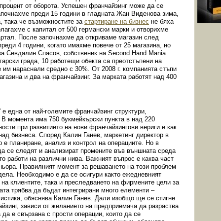
 процент от оборота. Успешен франчайзинг може да се
Започнахме преди 15 години в гладната Жан Виденова зима,
а, така че възможностите за
стартиране на бизнес
не бяха
олагахме с капитал от 500 германски марки и отворихме
артал. После започнахме да откриваме магазин след
реди 4 години, когато имахме повече от 25 магазина, но
зва Севдалин Спасов, собственик на Second Hand Mania.
гарски града, 10 работещи обекта са преотстъпени на
 им нараснали средно с 30%. От 2008 г. компанията стъпи
газина и два на франчайзинг. За марката работят над 400
е една от най-големите франчайзинг структури,
 В момента има 750 букмейкърски пункта в над 220
ости при развитието на нови франчайзингови вериги е как
 над бизнеса. Според Калин Ганев, маркетинг директор в
 е планиране, анализ и контрол на операциите. Но в
 да се следят и анализират промените във външната среда
ято работи на различни нива. Важният въпрос е каква част
тньора. Правилният момент за решаването на този проблем
дела. Необходимо е да се осигури както ежедневният
 на клиентите, така и преследването на фирмените цели за
мата трябва да бъдат интегрирани много елементи –
гистика, обяснява Калин Ганев. Дали изобщо ще се стигне
айзинг, зависи от желанието на предприемача да разраства
 да е свързана с прости операции, които да се