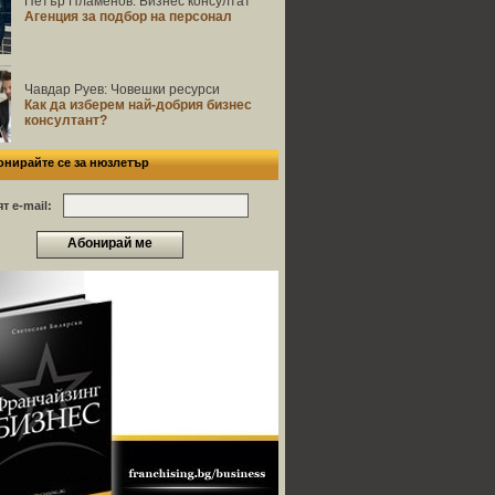
Петър Пламенов: Бизнес консултат
Агенция за подбор на персонал
Чавдар Руев: Човешки ресурси
Как да изберем най-добрия бизнес
консултант?
онирайте се за нюзлетър
т e-mail:
Абонирай ме