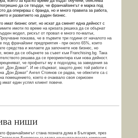
ра, които за кратко време да бъдат обучени, обяснява
погрешно да се твърди, че франчайзингът е марка под
то да оперираш с бранда, но и много правила за работа,
ието и развитието на даден бизнес.
о имат бизнес опит, но искат да сменят една дейност с
имите имоти по време на кризата решиха да се обърнат
върден модел, рискът от провал е много по-малък,
Проучване показва, че в първите три години от началото на
 под фрачайзинг предприятия - при около 65%, които
те средства и желаете да започнете нов бизнес, но
, може да се обърнете за съвет към Franchising.bg. Така
ителството решава да се преориентира към нова дейност.
преценяват, че профилът му е подходящ за заведения за
от „Дон Домат”. И не сбъркват, защото днес той работи с
а „Дон Домат” Ангел Стоянов се радва, че обектите са с
 на помещението, което е очаквало своя сериозен
bg имат един успял клиент повече.
ива ниши
ато
франчайзингът стана позната дума в България, през
. Светослав Билярски създава консултантската компания