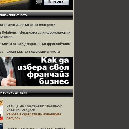
анчайзинг съвети
ни клиенти - оръжие за контрол?
a Solutions - франчайз за информационни
нологии
 съвети от най-добрите във франчайзинга
ес - франчайз за недвижими имоти
знес консултации
Ралица Чешмеджиева: Мениджър
Човешки Рерурси
Работа в сферата на човешките
ресурси