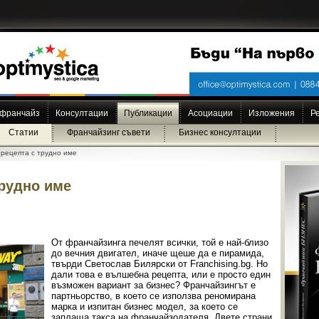
 франчайз
Консултации
Публикации
Асоциации
Изложения
Р
Статии
Франчайзинг съвети
Бизнес консултации
рецепта с трудно име
рудно име
От франчайзинга печелят всички, той е най-близо
до вечния двигател, иначе щеше да е пирамида,
твърди Светослав Билярски от Franchising.bg. Но
дали това е вълшебна рецепта, или е просто един
възможен вариант за бизнес? Франчайзингът е
партньорство, в което се използва реномирана
марка и изпитан бизнес модел, за което се
заплаща такса на франчайзодателя. Двете страни