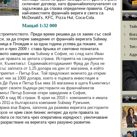
сключват договор, като франчайзополучателят се
задължава да спазва определени правила. Сред
най-известните франчайз вериги в света са
Фр
McDonald’s, KFC, Pizza Hut, Coca-Cola.
Мащаб 1:32 000
Тай
строителството. Преди време решава да се заеме със свой
Bor
си, за да открие заведение от франчайз веригата Subway.
тех
ница в Пловдив и за една година успява да покаже, че
Топ
л и през 2009 г. става брънка от световно познатата
рвото заведение на
Subway в София, но след като Иван
Адр
ше правата за цялата страна. Историята на сандвичите
рт, Кънектикът. Седемнайсетгодишният Фред де Лука не
със заплата от 1,25 долара на ден от магазина, в който
приятел – Питър Бък. Той предложил момчето да открие
л чек за 1000 долара, което е първата инвестиция в
а Де Лука и Питър Бък има 16 магазина в щата Кънектикът.
арят своите бъдещи ресторанти на франчайзингов
анинът Петър Бончев откри заведение в София,
00 в над 86 страни. В края на 2010 г. компанията е имала
Би
на 2011-а българската компания Subway Румъния,
ирана във Варна, започна да развива веригата ресторанти
оров не
крие своя бизнес интерес да купи правата за
бата се постига чрез оперативна изрядност, увеличаване
разрастване на веригата чрез разумно развитие.