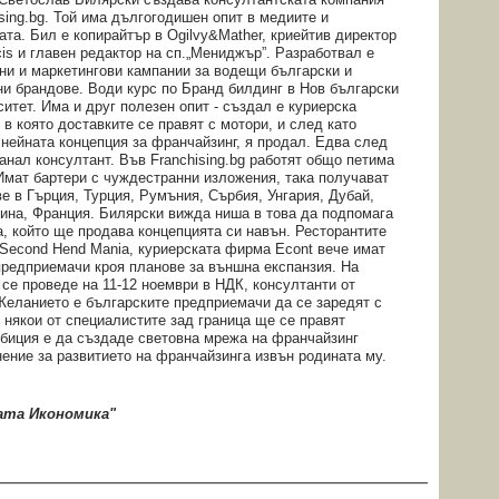
sing.bg. Той има дългогодишен опит в медиите и
ата. Бил е копирайтър в Ogilvy&Mather, криейтив директор
cis и главен редактор на сп.„Мениджър”. Разработвал е
ни и маркетингови кампании за водещи български и
ни брандове. Води курс по Бранд билдинг в Нов български
итет. Има и друг полезен опит - създал е куриерска
в която доставките се правят с мотори, и след като
 нейната концепция за франчайзинг, я продал. Едва след
танал консултант. Във Franchising.bg работят общо петима
Имат бартери с чуждестранни изложения, така получават
е в Гърция, Турция, Румъния, Сърбия, Унгария, Дубай,
ина, Франция. Билярски вижда ниша в това да подпомага
а, който ще продава концепцията си навън. Ресторантите
 Second Hend Mania, куриерската фирма Еcont вече имат
 предприемачи кроя планове за външна експанзия. На
 се проведе на 11-12 ноември в НДК, консултанти от
Желанието е българските предприемачи да се заредят с
С някои от специалистите зад граница ще се правят
мбиция е да създаде световна мрежа на франчайзинг
нение за развитието на франчайзинга извън родината му.
та Икономика"