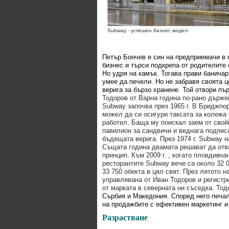
Subway - успешен бизнес модел
Петър Бончев е син на предприемачи в 
бизнес и търси подкрепа от родителите 
Но удря на камък. Тогава прави баничар
умее да печели. Но не забравя своята це
верига за бързо хранене. Той отвори пъ
Тодоров от Варна година по-рано държе
Subway започва през 1965 г. В Бриджпо
можел да си осигури таксата за колежа 
работел. Баща му поискал заем от свой
павилион за сандвичи и веднага подписа
бъдещата верига. През 1974 г. Subway н
Същата година двамата решават да отв
принцип. Към 2009 г. , когато пловдивч
ресторантите Subway вече са около 32 0
33 750 обекта в цял свят. През лятото 
управлявана от Иван Тодоров и регистр
от марката в северната ни съседка. Тод
Сърбия и Македония. Според него печал
на продажбите с ефективен маркетинг и 
Разрастване