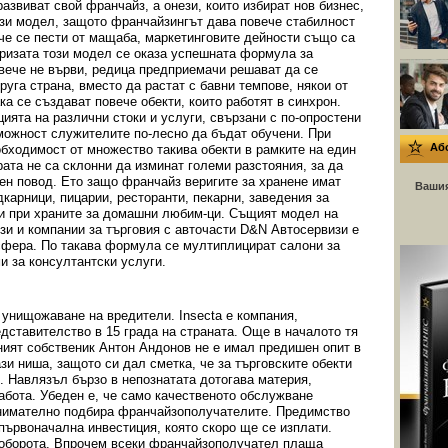
звиват свой франчайз, а онези, които избират нов бизнес,
ози модел, защото франчайзингът дава повече стабилност
 че се пести от мащаба, маркетинговите дейности също са
ризата този модел се оказа успешната формула за
 вече не върви, редица предприемачи решават да се
уга страна, вместо да растат с бавни темпове, някои от
ка се създават повече обекти, които работят в синхрон.
ията на различни стоки и услуги, свързани с по-опростени
можност служителите по-лесно да бъдат обучени. При
Аб
бходимост от множество такива обекти в рамките на един
рата не са склонни да изминат големи разстояния, за да
лен повод. Ето защо франчайз веригите за хранене имат
Вашия
дкарници, пицарии, ресторанти, пекарни, заведения за
 и при храните за домашни любим-ци. Същият модел на
изи и компании за търговия с авточасти D&N Автосервизи е
сфера. По такава формула се мултиплицират салони за
и за консултантски услуги.
 унищожаване на вредители. Insecta e компания,
редставителство в 15 града на страната. Още в началото тя
ният собственик Антон Андонов не е имал предишен опит в
зи ниша, защото си дал сметка, че за търговските обекти
он. Навлязъл бързо в непознатата дотогава материя,
абота. Убеден е, че само качественото обслужване
 внимателно подбира франчайзополучателите. Предимство
първоначална инвестиция, която скоро ще се изплати.
 оборота. Впрочем всеки франчайзополучател плаща