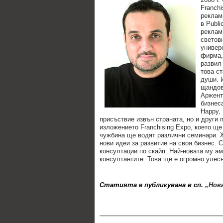
Franchi
реклам
в Publi
реклам
светов
универс
фирма, 
развил
това с
души. 
щандов
Аржент
бизнес
Happy,
присъствие извън страната, но и други
изложението Franchising Expo, което ще
чужбина ще водят различни семинари. 
нови идеи за развитие на своя бизнес. 
консултации по скайп. Най-новата му а
консултантите. Това ще е огромно улес
Статията е публикувана в сп.
„Нова