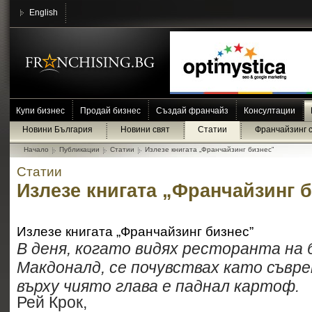
English
Купи бизнес
Продай бизнес
Създай франчайз
Консултации
Новини България
Новини свят
Статии
Франчайзинг 
Начало
Публикации
Статии
Излезе книгата „Франчайзинг бизнес”
Статии
Излезе книгата „Франчайзинг 
Излезе книгата „Франчайзинг бизнес”
В деня, когато видях ресторанта на
Макдоналд, се почувствах като съвр
върху чиято глава е паднал картоф.
Рей Крок,