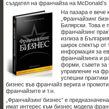
създател на франчайза на McDonald’s
На пазара е вече 
„Франчайзинг биз
Билярски. Това е 
франчайзинг практ
излиза в България
широк спектър от
информация за е
франчайзинга и р
форми, съвети за 
управление на фр
успешни практики
бизнес във франчайз верига и промоти
франчайзите и т.н.
„Франчайзинг бизнес” е предназначена 
имат интерес към бизнес модела фран