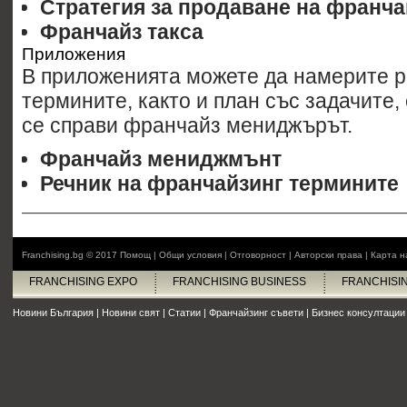
Стратегия за продаване на франча
Франчайз такса
Приложения
В приложенията можете да намерите р
термините, както и план със задачите, 
се справи франчайз мениджърът.
Франчайз мениджмънт
Речник на франчайзинг термините
Franchising.bg © 2017
Помощ
|
Общи условия
|
Отговорност
|
Авторски права
|
Карта н
FRANCHISING EXPO
FRANCHISING BUSINESS
FRANCHISI
Новини България
|
Новини свят
|
Статии
|
Франчайзинг съвети
|
Бизнес консултации