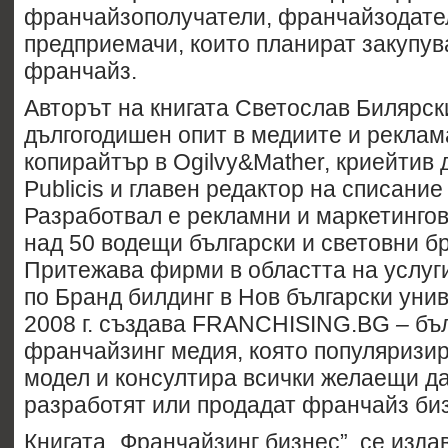
франчайзополучатели, франчайзодате
предприемачи, които планират закупув
франчайз.
Авторът на книгата Светослав Билярск
дългогодишен опит в медиите и реклам
копирайтър в Ogilvy&Mather, криейтив 
Publicis и главен редактор на списани
Разработвал е рекламни и маркетинго
над 50 водещи български и световни б
Притежава фирми в областта на услуги
по Бранд билдинг в Нов български унив
2008 г. създава FRANCHISING.BG
–
бъл
франчайзинг медия, която популяризир
модел и консултира всички желаещи да
разработят или продадат франчайз би
Книгата „Франчайзинг бизнес” се изда