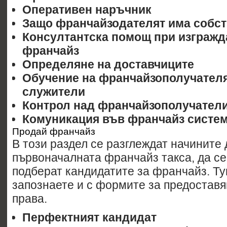
Оперативен наръчник
Защо франчайзодателят има собст
Консултантска помощ при изгражд
франчайз
Определяне на доставчиците
Обучение на франчайзополучателя
служители
Контрол над франчайзополучател
Комуникация във франчайз систе
Продай франчайз
В този раздел се разглеждат начините 
първоначалната франчайз такса, да се
подберат кандидатите за франчайз. Ту
запознаете и с формите за предостав
права.
Перфектният кандидат