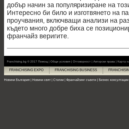
добър начин за популяризиране на тоз
Интересно би било и изготвянето на п
проучвания, включващи анализи на раз
където много добре биха се позициони
франчайз веригите.
Franchising.bg © 2017
Помощ
|
Общи условия
|
Отговорност
|
Авторски права
|
Карта н
FRANCHISING EXPO
FRANCHISING BUSINESS
FRANCHISI
Новини България
|
Новини свят
|
Статии
|
Франчайзинг съвети
|
Бизнес консултации