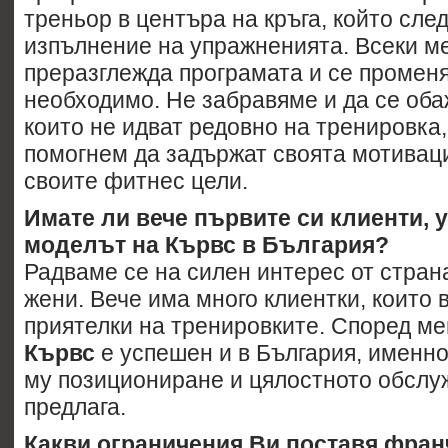
треньор в центъра на кръга, който сле
изпълнение на упражненията. Всеки м
преразглежда програмата и се променя,
необходимо. Не забравяме и да се оба
които не идват редовно на тренировка,
помогнем да задържат своята мотиваци
своите фитнес цели.
Имате ли вече първите си клиенти, 
моделът на Кървс в България?
Радваме се на силен интерес от стран
жени. Вече има много клиентки, които 
приятелки на тренировките. Според ме
Кървс
е успешен и в България, именн
му позициониране и цялостното обслу
предлага.
Какви ограничения Ви поставя фран