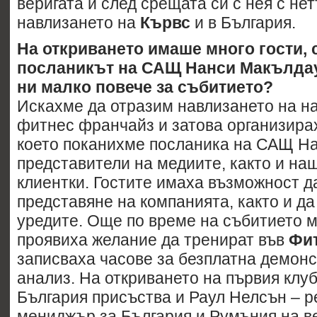
веригата и след срещата си с нея с н
навлизането на
Кървс
и в България.
На откриването имаше много гости, 
посланикът на САЩ Нанси Макълдау
ни малко повече за събитието?
Искахме да отразим навлизането на н
фитнес франчайз и затова организирах
което поканихме посланика на САЩ Н
представители на медиите, както и на
клиентки. Гостите имаха възможност д
представяне на компанията, както и да
уредите. Още по време на събитието м
проявиха желание да тренират във
Фи
записваха часове за безплатна демон
анализ. На откриването на първия клу
България присъства и Раул Нелсън – 
мениджър за България и Румъния на в