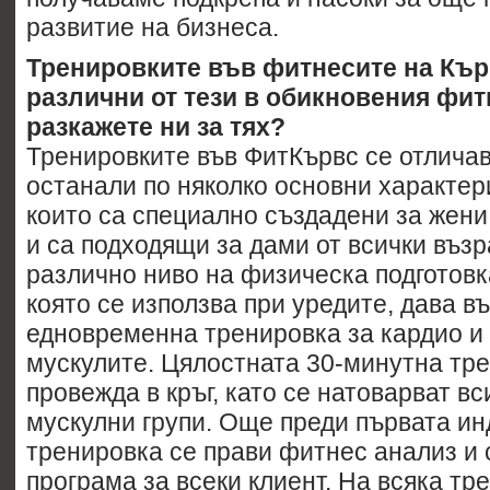
развитие на бизнеса.
Тренировките във фитнесите на Кърв
различни от тези в обикновения фит
разкажете ни за тях?
Тренировките във ФитКървс се отличав
остaнали по няколко основни характер
които са специално създадени за жени,
и са подходящи за дами от всички възр
различно ниво на физическа подготовк
която се използва при уредите, дава в
едновременна тренировка за кардио и 
мускулите. Цялостната 30-минутна тр
провежда в кръг, като се натоварват в
мускулни групи. Още преди първата и
тренировка се прави фитнес анализ и 
програма за всеки клиент. На всяка тр