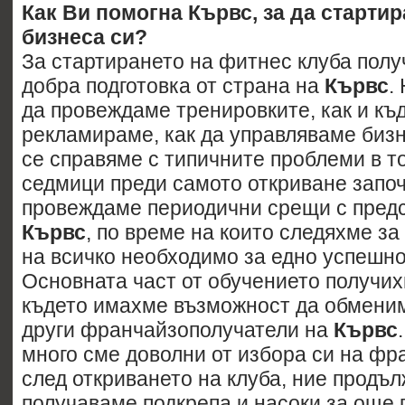
Как Ви помогна Кървс, за да старти
бизнеса си?
За стартирането на фитнес клуба пол
добра подготовка от страна на
Кървс
.
да провеждаме тренировките, как и къ
рекламираме, как да управляваме бизн
се справяме с типичните проблеми в т
седмици преди самото откриване запо
провеждаме периодични срещи с пред
Кървс
, по време на които следяхме за
на всичко необходимо за едно успешно
Основната част от обучението получих
където имахме възможност да обменим
други франчайзополучатели на
Кървс
много сме доволни от избора си на фр
след откриването на клуба, ние продъ
получаваме подкрепа и насоки за още 