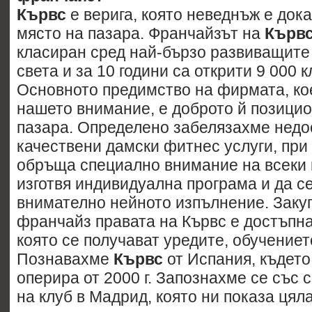
Кървс
е верига, която неведнъж е док
място на пазара. Франчайзът на
Кърв
класиран сред най-бързо развиващите
света и за 10 години са открити 9 000 к
Основното предимство на фирмата, ко
нашето внимание, е доброто й позици
пазара. Определено забелязахме недо
качествени дамски фитнес услуги, при 
обръща специално внимание на всеки к
изготвя индивидуална програма и да с
внимателно нейното изпълнение. Заку
франчайз правата на Кървс е достъпна
която се получават уредите, обучението
Познавахме
Кървс
от Испания, където
оперира от 2000 г. Запознахме се със 
на клуб в Мадрид, която ни показа цял