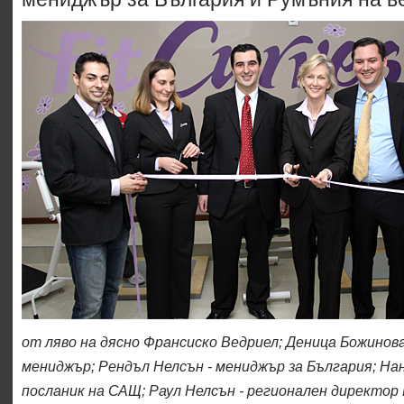
от ляво на дясно Франсиско Ведриел; Деница Божинов
мениджър; Рендъл Нелсън - мениджър за България; На
посланик на САЩ; Раул Нелсън - регионален директор