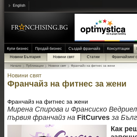
English
Купи бизнес
Продай бизнес
Създай франчайз
Консултации
Новини България
Новини свят
Статии
Франчайзинг 
Начало
Публикации
Новини свят
Франчайз на фитнес за жени
Новини свят
Франчайз на фитнес за жени
Франчайз на фитнес за жени
Мирена Спирова и Франсиско Ведриел
първия франчайз на
FitCurves
за Бълг
Как ре