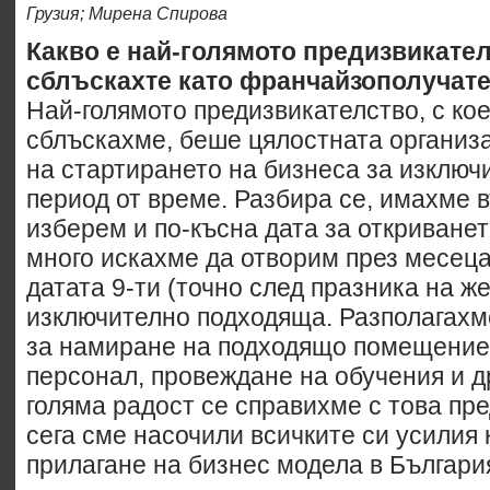
Грузия; Мирена Спирова
Какво е най-голямото предизвикателс
сблъскахте като франчайзополучат
Най-голямото предизвикателство, с кое
сблъскахме, беше цялостната организа
на стартирането на бизнеса за изключ
период от време. Разбира се, имахме 
изберем и по-късна дата за откриванет
много искахме да отворим през месеца
датата 9-ти (точно след празника на ж
изключително подходяща. Разполагахм
за намиране на подходящо помещение
персонал, провеждане на обучения и д
голяма радост се справихме с това пр
сега сме насочили всичките си усилия
прилагане на бизнес модела в Българи