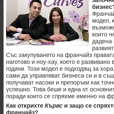
започн
бизнес
Франчай
модел, 
възможн
които н
дадена 
развият
Със закупуването на франчайз правата
наготово и ноу-хау, което е развивано
години. Този модел е подходящ за хора
сами да управляват бизнеса си и в съ
получават насоки и препоръки как точн
успешно. Това беше и една от основни
поради които се спряхме именно на ф
Как открихте
Кървс
и защо се спряхт
франчайз?