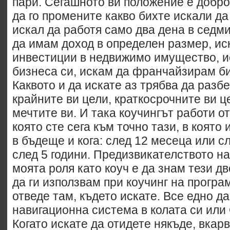
пари. Сегашното ви положение е добро
да го промените какво бихте искали да 
искал да работя само два дена в седм
да имам доход в определен размер, и
инвестиции в недвижимо имущество, и
бизнеса си, искам да франчайзирам би
Каквото и да искате аз трябва да разбе
крайните ви цели, краткосрочните ви ц
мечтите ви. И така коучингът работи от
която сте сега към точно тази, в която
в бъдеще и кога: след 12 месеца или с
след 5 години. Предизвикателството на
моята роля като коуч е да знам тези д
да ги използвам при коучинг на програм
отведе там, където искате. Все едно д
навигационна система в колата си или
Когато искате да отидете някъде, вкар