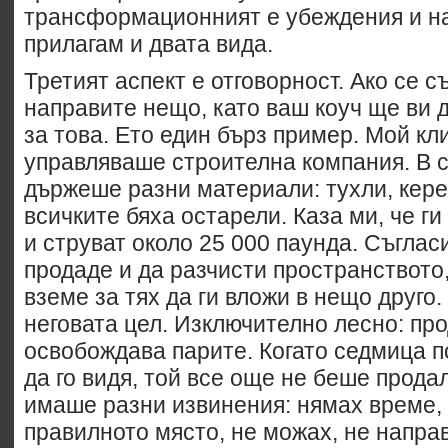
трансформационният е убеждения и на
прилагам и двата вида.
Третият аспект е отговорност. Ако се с
направите нещо, като ваш коуч ще ви 
за това. Ето един бърз пример. Мой кл
управляваше строителна компания. В с
държеше разни материали: тухли, кере
всичките бяха остарели. Каза ми, че ги
и струват около 25 000 паунда. Съгласи
продаде и да разчисти пространството,
вземе за тях да ги вложи в нещо друго
неговата цел. Изключително лесно: про
освобождава парите. Когато седмица п
да го видя, той все още не беше продал
имаше разни извинения: нямах време, 
правилното място, не можах, не направ