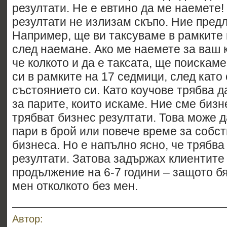
резултати. Не е евтино да ме наемете!
резултати не излизам скъпо. Ние пред
Например, ще ви таксуваме в рамките
след наемане. Ако ме наемете за ваш 
че колкото и да е таксата, ще поискам
си в рамките на 17 седмици, след като
състоянието си. Като коучове трябва 
за парите, които искаме. Ние сме бизн
трябват бизнес резултати. Това може д
пари в брой или повече време за собс
бизнеса. Но е напълно ясно, че трябва
резултати. Затова задържах клиентите 
продължение на 6-7 години – защото б
мен отколкото без мен.
Автор: