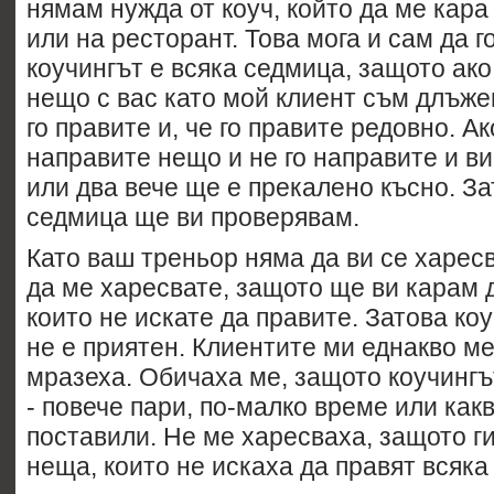
нямам нужда от коуч, който да ме кара
или на ресторант. Това мога и сам да г
коучингът е всяка седмица, защото ако
нещо с вас като мой клиент съм длъжен
го правите и, че го правите редовно. А
направите нещо и не го направите и ви
или два вече ще е прекалено късно. За
седмица ще ви проверявам.
Като ваш треньор няма да ви се харес
да ме харесвате, защото ще ви карам 
които не искате да правите. Затова ко
не е приятен. Клиентите ми еднакво м
мразеха. Обичаха ме, защото коучингъ
- повече пари, по-малко време или как
поставили. Не ме харесваха, защото ги
неща, които не искаха да правят всяка