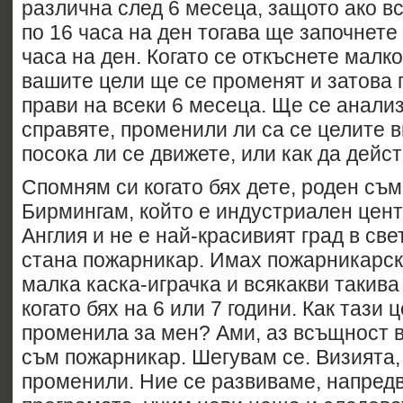
различна след 6 месеца, защото ако в
по 16 часа на ден тогава ще започнете
часа на ден. Когато се откъснете малко
вашите цели ще се променят и затова 
прави на всеки 6 месеца. Ще се анализ
справяте, променили ли са се целите в
посока ли се движете, или как да дейс
Спомням си когато бях дете, роден съм 
Бирмингам, който е индустриален цен
Англия и не е най-красивият град в све
стана пожарникар. Имах пожарникарск
малка каска-играчка и всякакви такив
когато бях на 6 или 7 години. Как тази ц
променила за мен? Ами, аз всъщност 
съм пожарникар. Шегувам се. Визията,
променили. Ние се развиваме, напредв