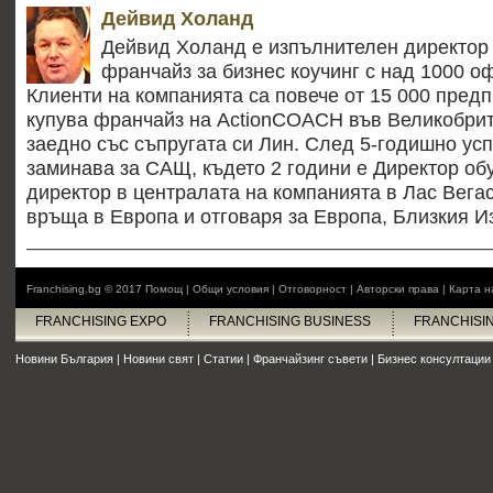
Дейвид Холанд
Дейвид Холанд е изпълнителен директор
франчайз за бизнес коучинг с над 1000 оф
Клиенти на компанията са повече от 15 000 предп
купува франчайз на ActionCOACH във Великобрит
заедно със съпругата си Лин. След 5-годишно ус
заминава за САЩ, където 2 години е Директор об
директор в централата на компанията в Лас Вегас
връща в Европа и отговаря за Европа, Близкия И
Franchising.bg © 2017
Помощ
|
Общи условия
|
Отговорност
|
Авторски права
|
Карта н
FRANCHISING EXPO
FRANCHISING BUSINESS
FRANCHISI
Новини България
|
Новини свят
|
Статии
|
Франчайзинг съвети
|
Бизнес консултации