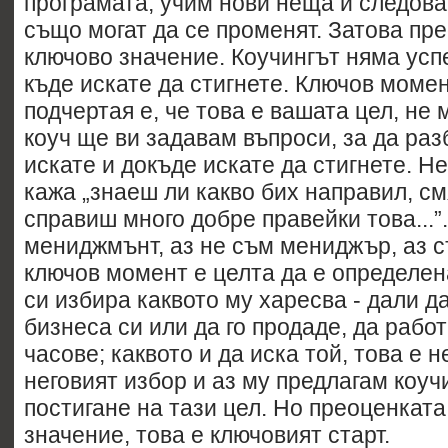
програмата, учим нови неща и следова
също могат да се променят. Затова пре
ключово значение. Коучингът няма усп
къде искате да стигнете. Ключов момен
подчертая е, че това е вашата цел, не 
коуч ще ви задавам въпроси, за да раз
искате и докъде искате да стигнете. Не
кажа „знаеш ли какво бих направил, см
справиш много добре правейки това...”.
мениджмънт, аз не съм мениджър, аз с
ключов момент е целта да е определена
си избира каквото му харесва - дали 
бизнеса си или да го продаде, да рабо
часове; каквото и да иска той, това е н
неговият избор и аз му предлагам коуч
постигане на тази цел. Но преоценката
значение, това е ключовият старт.