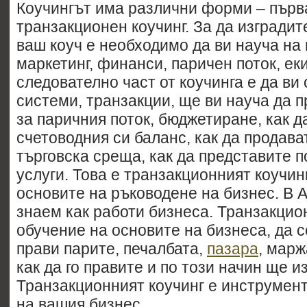
Коучингът има различни форми – първ
транзакционен коучинг. За да изградит
ваш коуч е необходимо да ви науча на
маркетинг, финанси, паричен поток, ек
следователно част от коучинга е да ви
системи, транзакции, ще ви науча да 
за паричния поток, бюджетиране, как д
счетоводния си баланс, как да продават
търговска среща, как да представите 
услуги. Това е транзакционният коучин
основите на ръководене на бизнес. В
знаем как работи бизнеса. Транзакцио
обучение на основите на бизнеса, да с
прави парите, печалбата,
пазара
, марж
как да го правите и по този начин ще и
Транзакционният коучинг е инструмент
на вашия бизнес.