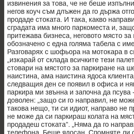
извинения за това, че не беше изпълни
негов коуч съм длъжен да го държа отг
продаде стоката. И така, какво направи
сградата има много паркоместа и, защ
притежава бизнеса, неговото място за
обозначено с една голяма табела с име
Разговарях с шофьора на мотокара в с
„изкарай от склада всичките тези палет
стовари на мястото за паркиране на ш
наистина, ама наистина ядоса клиента 
следващия ден се появил в офиса и ня
паркира ми звънна и започна да псува
доволен: „защо си го направил, не мо
такова нещо, ти си идиот, направо не 
не може да си паркираш колата на мяс
продадеш стоката”. „Няма да го направя
телефона. Беше ядосан. Спомняте ли с