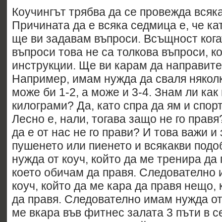
Коучингът трябва да се провежда всяк
Причината да е всяка седмица е, че ка
ще ви задавам въпроси. Всъщност кога
въпроси това не са толкова въпроси, к
инструкции. Ще ви карам да направите
Например, имам нужда да сваля няколк
може би 1-2, а може и 3-4. Знам ли как
килограми? Да, като спра да ям и спор
Лесно е, нали, тогава защо не го прав
да е от нас не го прави? И това важи и
пушенето или пиенето и всякакви под
нужда от коуч, който да ме тренира да
което обичам да правя. Следователно 
коуч, който да ме кара да правя нещо,
да правя. Следователно имам нужда от 
ме вкара във фитнес залата 3 пъти в с