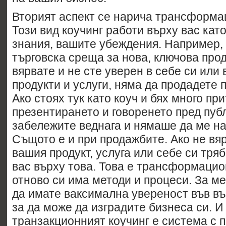
Вторият аспект се нарича трансформац
Този вид коучинг работи върху вас кат
знания, вашите убеждения. Например, 
търговска среща за нова, ключова прод
вярвате и не сте уверен в себе си или
продукти и услуги, няма да продадете 
Ако стоях тук като коуч и бях много пр
презентирането и говоренето пред пуб
забележите веднага и нямаше да ме на
Същото е и при продажбите. Ако не вя
вашия продукт, услуга или себе си тряб
вас върху това. Това е трансформацион
отново си има методи и процеси. За м
да имате ваксимална увереност във в
за да може да изградите бизнеса си. И
транзакционният коучинг е система с 