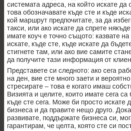
системата адреса, на който искате да 
това обозначавате къде сте и къде иск
кой маршрут предпочитате, за да избе
такси, или ако искате да спрете някъде
имате коуч е точно същото: казвате на
искате, къде сте, къде искате да бъдете
стигнете там, или ако вие самите стан
да получите тази информация от клиен
Представете си следното: ако сега раб
на ден, вие сте много заети и вероятн
стресирате – това е когато имаш собст
Визията и целите, които имате сега са
къде сте сега. Може би просто искате д
бизнеса и да правите нещо друго. Дока
развивате, поддържате бизнеса си, мог
гарантирам, че целта, която сте си пос