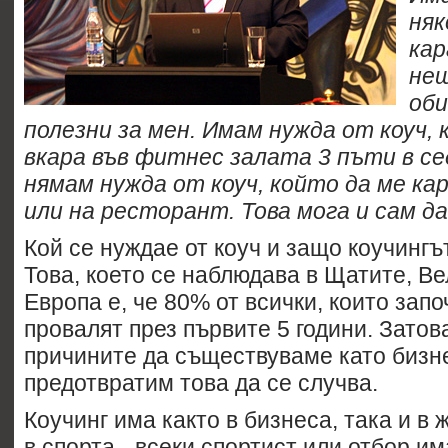
няк
кар
нещ
оби
полезни за мен. Имам нужда от коуч, 
вкара във фитнес залата 3 пъти в с
нямам нужда от коуч, който да ме кар
или на ресторант. Това мога и сам да
Кой се нуждае от коуч и защо коучинг
Това, което се наблюдава в Щатите, В
Европа е, че 80% от всички, които зап
провалят през първите 5 години. Затова
причините да съществуваме като бизне
предотвратим това да се случва.
Коучинг има както в бизнеса, така и в
в спорта - всеки спортист или отбор им