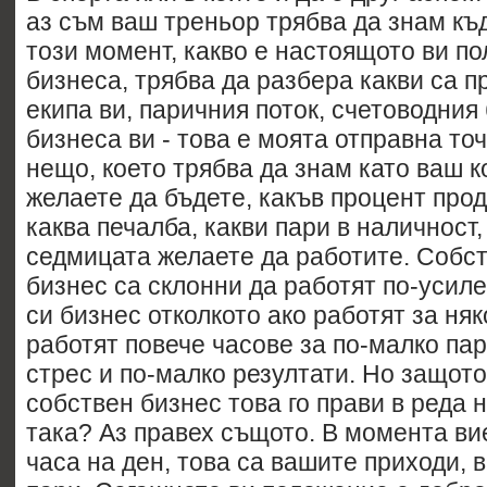
аз съм ваш треньор трябва да знам къ
този момент, какво е настоящото ви п
бизнеса, трябва да разбера какви са п
екипа ви, паричния поток, счетоводния 
бизнеса ви - това е моята отправна то
нещо, което трябва да знам като ваш к
желаете да бъдете, какъв процент про
каква печалба, какви пари в наличност,
седмицата желаете да работите. Собс
бизнес са склонни да работят по-усил
си бизнес отколкото ако работят за няк
работят повече часове за по-малко пар
стрес и по-малко резултати. Но защот
собствен бизнес това го прави в реда 
така? Аз правех същото. В момента ви
часа на ден, това са вашите приходи,