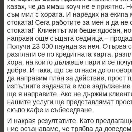
казах, че да имаш коуч не е приятно. Н
съм мил с хората. И наредих на екипа 
стоката! Сега работите за мен и да не
стоката!” Клиентът ми беше ядосан, но
направи още същата седмица – продад
Получи 23 000 паунда за нея. Отърва с
разплати се по кредитната карта, разпл
хора, на които дължеше пари и се почу
добре. И така, що се отнася до отгово
да направим план за действие, прост п
изпълните задачата е мое задължение 
ще я направите. Ако не държим клиенти
нашите услуги ще представлямат прос
скъпо кафе и събеседване.
И накрая резултатите. Като предлагащ
ние осъзнаваме, че трябва да доведем