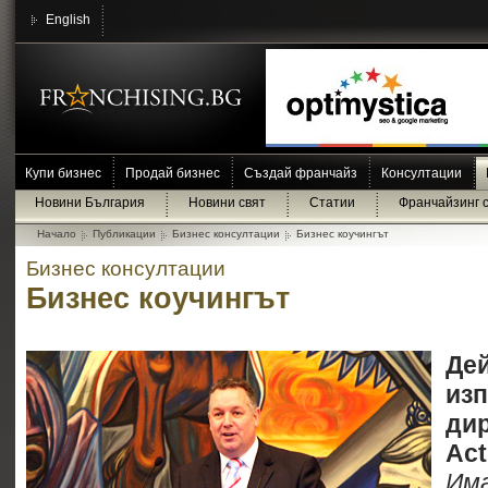
English
Купи бизнес
Продай бизнес
Създай франчайз
Консултации
Новини България
Новини свят
Статии
Франчайзинг 
Начало
Публикации
Бизнес консултации
Бизнес коучингът
Бизнес консултации
Бизнес коучингът
Де
из
дир
Ac
Им