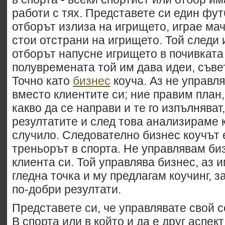
работи с тях. Представете си един фут
отборът излиза на игрището, играе ма
стои отстрани на игрището. Той следи и
отборът напусне игрището в почивкат
полувремената той им дава идеи, съве
Точно като
бизнес
коуча. Аз не управл
вместо клиентите си; ние правим план
какво да се направи и те го изпълнява
резултатите и след това анализираме к
случило. Следователно бизнес коучът 
треньорът в спорта. Не управлявам би
клиента си. Той управлява бизнес, аз
гледна точка и му предлагам коучинг, з
по-добри резултати.
Представете си, че управлявате свой с
В спорта или в който и да е друг аспект