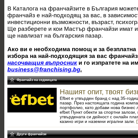
В Каталога на франчайзите в България можете
франчайз е най-подходящ за вас, в зависимос
инвестиционни възможности, възраст, психогр
Ще разберете и кои Мастър франчайзи имат и
ще навлизат на българския пазар.
Ако ви е необходима помощ и за безплатна
избора на най-подходящия за вас франчайз
насочващия въпросник
и го изпратете на и
business@franchising.bg
.
Франчайз на седмицата
Нашият опит, твоят биз
Efbet е утвърден бранд с над 35-годи
пазар. През настоящата година комп
портфолио, като добави нова бизнес
efbet Пункт обекти за спортни залози
утвърдената си дейност с онлайн пла
казино игри и наземни игрални зали.
Други франчайзи