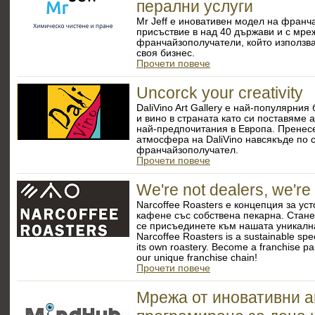
перални услуги
Mr Jeff е иновативен модел на франча
присъствие в над 40 държави и с мре
франчайзополучатели, който използва
своя бизнес.
Прочети повече
Uncorck your creativity
DaliVino Art Gallery e най-популярния
и вино в страната като си поставяме 
най-предпочитания в Европа. Пренес
атмосфера на DaliVino навсякъде по с
франчайзополучател.
Прочети повече
We're not dealers, we're
Narcoffee Roasters е концепция за у
кафене със собствена пекарна. Стане
се присъединете към нашата уникалн
Narcoffee Roasters is a sustainable spec
its own roastery. Become a franchise p
our unique franchise chain!
Прочети повече
Мрежа от иновативни 