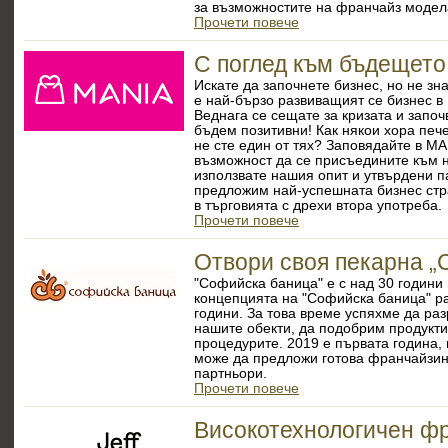
за възможностите на франчайз модела
Прочети повече
С поглед към бъдещето
Искате да започнете бизнес, но не зн
е най-бързо развиващият се бизнес в
Веднага се сещате за кризата и започ
бъдем позитивни! Как някои хора пече
не сте един от тях? Заповядайте в M
възможност да се присъедините към 
използвате нашия опит и утвърдени п
предложим най-успешната бизнес стр
в търговията с дрехи втора употреба.
Прочети повече
Отвори своя пекарна „
"Софийска баница" е с над 30 години
концепцията на "Софийска баница" ра
години. За това време успяхме да ра
нашите обекти, да подобрим продукт
процедурите. 2019 е първата година,
може да предложи готова франчайзин
партньори.
Прочети повече
Високотехнологичен ф