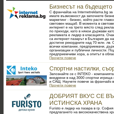
Бизнесът на бъдещето
С франчайза на Internetreklama.bg за
имате възможност да започнете бизне
маркетинг - бизнес, който расте глав
световен мащаб. В момента в светов
интернет е на трето място след рекла
по приходи, като в някои държави кат
рекламата е лидер в класацията. Оч
са интернет пазарът в България да на
достигне рекордните над 70 млн. лв. 
всички компании, предприемачи, дър
организации и публични личности. По
предприемчиви хора, а опитът в обла
Прочети повече
Спортни настилки, съо
Запознайте се с INTEKO - компанията
внедрени в над 3000 спортни игрища
и САЩ. Научете повече за франчайз 
Прочети повече
ДОБРИЯТ ВКУС СЕ В
ИСТИНСКА ХРАНА
Furisto e лидер на пазара в гр. София
предлагането на висококачествена хр