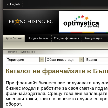
English
Купи бизнес
Продай бизнес
Създай франчайз
Консултации
Начало
Купи бизнес
Територия
Обща инвестиция
Бранш
Каталог на франчайзите в Бъл
При франчайз бизнеса вие получавате ноу-ха
бизнес модел и работите за своя сметка под м
франчайзодателя. Срещу това вие заплащате
месечни такси, които в повечето случаи са пр
оборот.