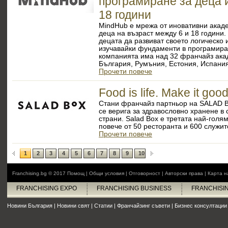
програмиране за деца 
18 години
MindHub e мрежа от иновативни акад
деца на възраст между 6 и 18 години.
децата да развиват своето логическо
изучавайки фундаменти в програмира
компанията има над 32 франчайз ака
България, Румъния, Естония, Испания
Прочети повече
Food is life. Make it good
Стани франчайз партньор на SALAD 
се верига за здравословно хранене в с
страни. Salad Box е третата най-голя
повече от 50 ресторанта и 600 служи
Прочети повече
1
2
3
4
5
6
7
8
9
10
Franchising.bg © 2017
Помощ
|
Общи условия
|
Отговорност
|
Авторски права
|
Карта н
FRANCHISING EXPO
FRANCHISING BUSINESS
FRANCHISI
Новини България
|
Новини свят
|
Статии
|
Франчайзинг съвети
|
Бизнес консултации