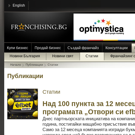
English
Купи бизнес
Продай бизнес
Създай франчайз
Консултации
Новини България
Новини свят
Статии
Франчайзинг 
Начало
Публикации
Статии
Публикации
Статии
Над 100 пункта за 12 месе
програмата „Отвори си efb
Днес партньорската инициатива на компани
година, постигайки мащабно присъствие във
Само за 12 месеца компанията изгради бук
нарежда сред най-бързо развиващите се в с