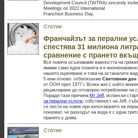
Development Council
(TAITRA) sincerely invite
Meetings on 2022 International
Franchise Business Day.
Статии
Франчайзът за перални усл
спестява 31 милиона литр
сравнение с прането вкъ
Все повече осъзнаваме важността на грижат
имаме само една планета и е жизненоважно 
нашето оцеляване и това на останалите вид
5 юни отново отбелязахме
Световния ден 
от ООН през 1977 г. Всеки жест, който може
рециклиране до отговорно потребление на ст
Поради тази причина
Mr Jeff
, испански стар
за перални услуги
, собственост на Jeff, съ
се пести на човек при използването на пера
показват, че разходът на вода е с една трет
прането у дома.
Статии