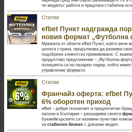
че моделът работи и предлага стабилна осн
Статии
efbet Пункт надгражда по
новия формат „Футболна 
Мрежата от обекти efbet Пункт, която вече 
цялата страна, продължава да развива своя
подобрено клиентско преживяване. С въвеж
продуктово предложение – „Футболна форту
позицията си на пазарен лидер, който инвес
управление формати.
Статии
Франчайз оферта: efbet П
6% оборотен приход
efbet – добре познатият и предпочитан бра
залози в България – разширява своята
фра
букмейкърските си наземни пунктове компа
за
стабилен бизнес
с доказан модел.