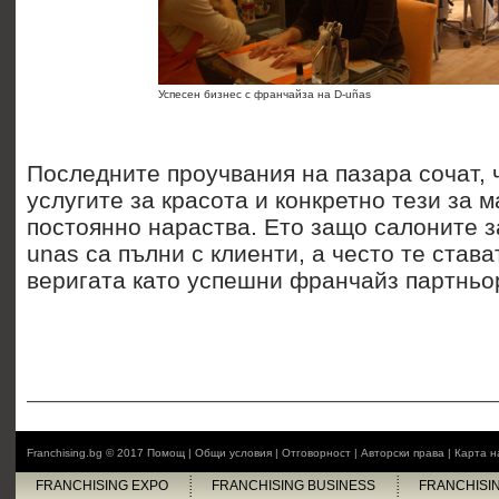
Успесен бизнес с франчайза на D-uñas
Последните проучвания на пазара сочат, 
услугите за красота и конкретно тези за 
постоянно нараства. Ето защо салоните з
unas са пълни с клиенти, а често те става
веригата като успешни франчайз партньо
Franchising.bg © 2017
Помощ
|
Общи условия
|
Отговорност
|
Авторски права
|
Карта н
FRANCHISING EXPO
FRANCHISING BUSINESS
FRANCHISI