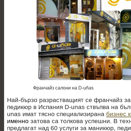
Франчайз салони на D-uñas
Най-бързо разрастващият се франчайз за
педикюр в Испания D-unas ствъпва на бъл
unas имат тясно специализирана
бизнес 
именно
затова са толкова успешни. В тех
предлагат над 60 услуги за маникюр, пед