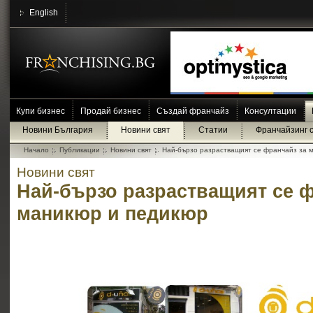
English
Купи бизнес
Продай бизнес
Създай франчайз
Консултации
Новини България
Новини свят
Статии
Франчайзинг 
Начало
Публикации
Новини свят
Най-бързо разрастващият се франчайз за 
Новини свят
Най-бързо разрастващият се ф
маникюр и педикюр